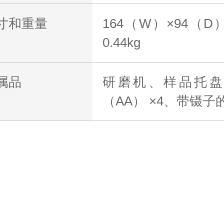
寸和重量
164（W）×94（D
0.44kg
属品
研磨机、样品托盘
（AA） ×4、带镊