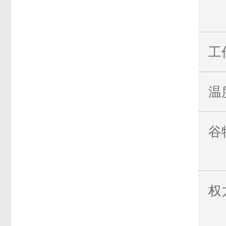
工
温
谷
权