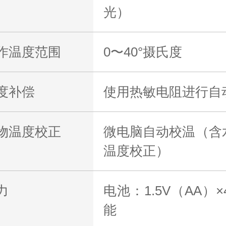
光）
作温度范围
0〜40°摄氏度
度补偿
使用热敏电阻进行自
物温度校正
微电脑自动校温（含
温度校正）
力
电池：1.5V（AA
能