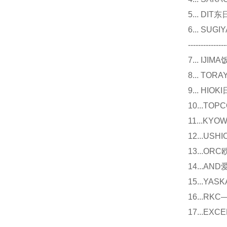
5... D
6... 
---------------
7... I
8... T
9... 
10...
11...
12...U
13...O
14...
15...Y
16...
17...E