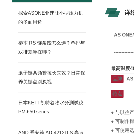
详
探索ASONE亚速旺小型压力机
的多面用途
AS ON
椿本 RS 链条该怎么选？单排与
-------------
双排差异在哪？
最高温度4
滚子链条频繁拉长失效？日常保
品牌
AS
养关键点别忽视
特点
日本KETT凯特谷物水分测试仪
PM-650 series
● 与以往
● 可制作
● 可使用选
AND 爱安德 AD-4212D-S 高速