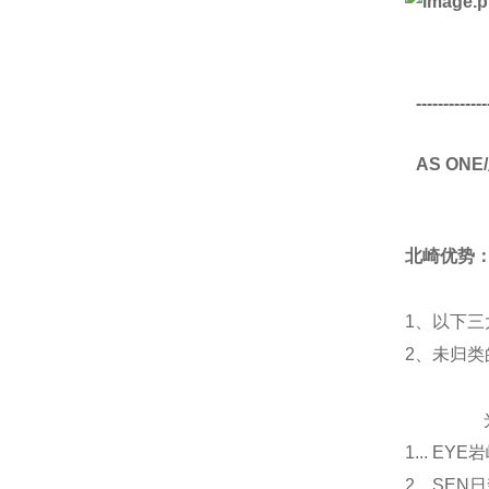
-------------
AS ON
北崎优势
1、以下三
2、未归
光源
1... E
2... 