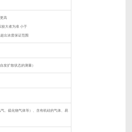
围或更高
以内，以较大者为准 小于
M 范围超出浓度保证范围
/min（自发扩散状态的测量）
氯气、硫化物气体等）、含有机硅的气体、易
。