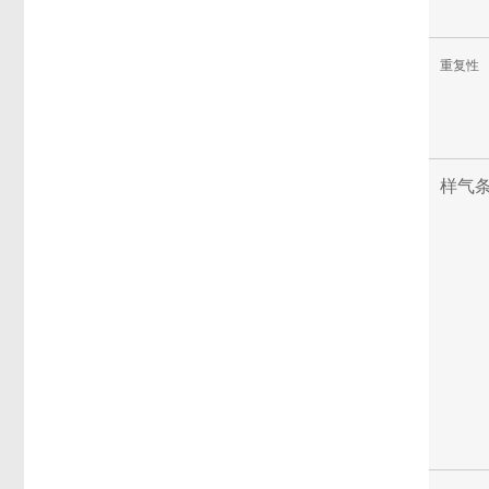
重复性
样气