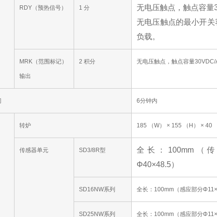
无电压触点，触点容量30
RDY（预热信号）
1 分
无电压触点的最小开关容
负载。
MRK（范围标记）
2 积分
无电压触点，触点容量30VDC/
输出
间
6分钟内
转炉
185 （W） × 155 （H） ×
全长：100mm（传
传感器单元
SD3/8R型
Φ40×48.5）
SD16NW系列
全长：100mm（感应部分Φ11×
SD25NW系列
全长：100mm（感应部分Φ11×