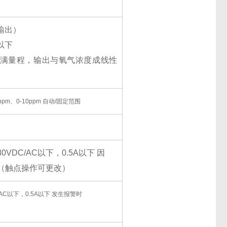
输输出）
以下
满量程，输出与氧气浓度成线性
00ppm、0-10ppm 自动/固定范围
VDC/AC以下，0.5A以下 因
（触点操作可更改）
AC以下，0.5A以下 发生报警时