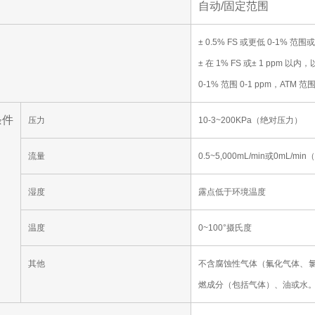
自动/固定范围
± 0.5% FS 或更低 0-1% 范
± 在 1% FS 或± 1 ppm 
0-1% 范围 0-1 ppm，AT
条件
压力
10-3~200KPa（绝对压力）
流量
0.5~5,000mL/min或0mL
湿度
露点低于环境温度
温度
0~100°摄氏度
其他
不含腐蚀性气体（氟化气体、
燃成分（包括气体）、油或水