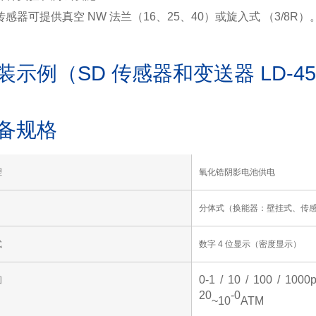
传感器可提供真空 NW 法兰（16、25、40）或旋入式 （3/8R
装示例（SD 传感器和变送器 LD-45
备规格
理
氧化锆阴影电池供电
分体式（换能器：壁挂式、传
式
数字 4 位显示（密度显示）
0-1 / 10 / 100 / 1000
围
20
-0
~10
ATM