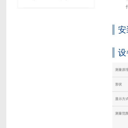
安
设
测量原
形状
显示方
测量范