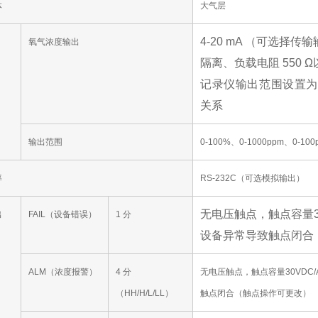
体
大气层
4-20 mA （可选择传
氧气浓度输出
隔离、负载电阻 550 Ω
记录仪输出范围设置为
关系
输出范围
0-100%、0-1000ppm、0-1
率
RS-232C（可选模拟输出）
无电压触点，触点容量30
出
FAIL（设备错误）
1 分
设备异常导致触点闭合
ALM（浓度报警）
4 分
无电压触点，触点容量30VDC/
（HH/H/L/LL）
触点闭合（触点操作可更改）