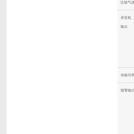
比较气
录音机
输出
传输功
报警输