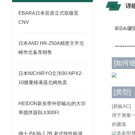
详
​EBARA日本荏原立式双吸泵
CNV
IEDA
日本AND HR-250A精密天平北
--------
崎华北备库销售
[如何使
日本NICHIRYO立洋00-NPX2-
10微量移液器北崎热卖
[类型]
HEIDON新东带外部输出的大功
[易板AC]
率搅拌器BLh300Ft
用于测量
的菌落
具有明
德士 PA36-1.2B 老式线性电源