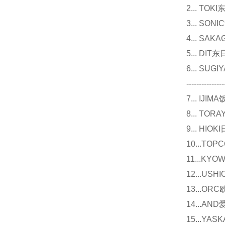
2... T
3... 
4... S
5... D
6... 
---------------
7... I
8... T
9... 
10...
11...
12...U
13...O
14...
15...Y