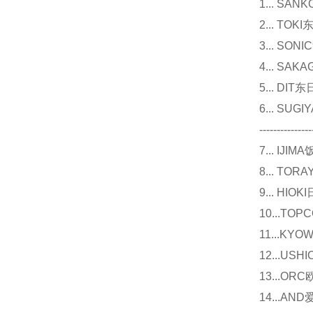
1... 
2... T
3... 
4... S
5... D
6... 
---------------
7... I
8... T
9... 
10...
11...
12...U
13...O
14...