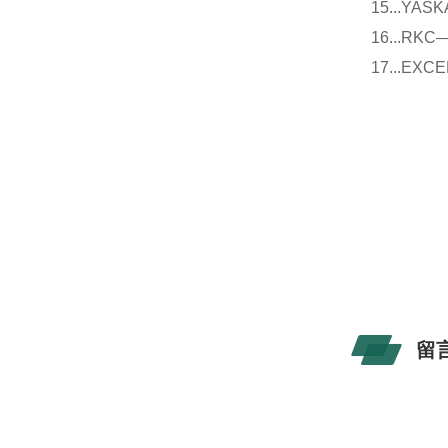
15...Y
16...
17...E
留