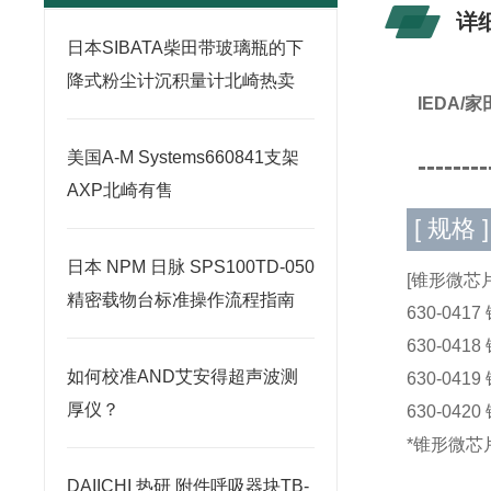
详
日本SIBATA柴田带玻璃瓶的下
降式粉尘计沉积量计北崎热卖
IEDA/
美国A-M Systems660841支架
--------
AXP北崎有售
[ 规格 ]
日本 NPM 日脉 SPS100TD-050
[锥形微芯片
精密载物台标准操作流程指南
630-041
630-041
如何校准AND艾安得超声波测
630-041
厚仪？
630-042
*锥形微芯片
DAIICHI 热研 附件呼吸器块TB-