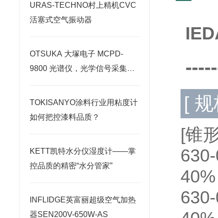
URAS-TECHNO村上精机CVC
活塞式空气振动器
IE
OTSUKA 大塚电子 MCPD-
-----
9800 光谱仪，光学信号采集原
理深度剖析
[ 规
TOKISANYO涂料行业用粘度计
如何把控漆料品质？
[锥
63
KETT凯特水分仪湿度计——掌
控品质的精密“水分管家”
40%
63
INFLIDGE英富丽超级空气加热
器SEN200V-650W-AS