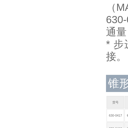
（MA
630
通量 
* 
接。
锥形
货号
630-0417