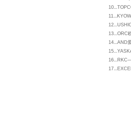
10...
11...
12...U
13...O
14...
15...Y
16...
17...E