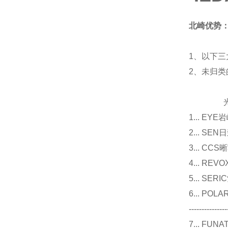
北崎优势
1、以下三
2、未归
光源
1... E
2... 
3... 
4... R
5... S
6... P
---------------
7... F