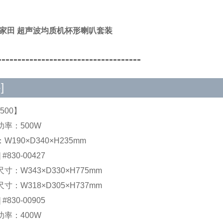
A/家田 超声波均质机杯形喇叭套装
------------------------------------
]
500】
功率：500W
W190×D340×H235mm
#830-00427
寸：W343×D330×H775mm
寸：W318×D305×H737mm
#830-00905
功率：400W