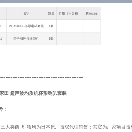
名字
数量
价格（不含税）
联系我们
CCE
VCX500 & 杯形喇叭套装
1套
11
管子和连接器套件
1套
------------------------------------
A/家田 超声波均质机杯形喇叭套装
势：
下三大类前 6 项均为日本原厂授权代理销售；其它为厂家项目授