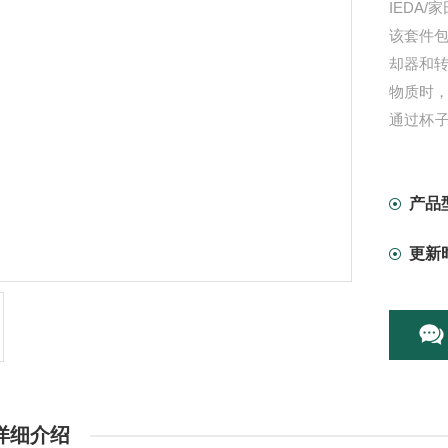
IEDA
该套件包
却器和
物质时
通过杯
杯拔是
较长，
产品
更新
详细介绍