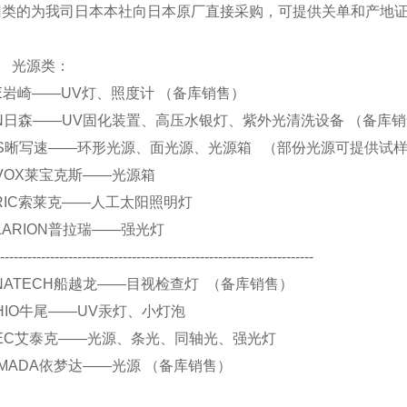
归类的为我司日本本社向日本原厂直接采购，可提供关单和产地
源类：
 EYE岩崎——UV灯、照度计 （备库销售）
 SEN日森——UV固化装置、高压水银灯、紫外光清洗设备 （备库
. CCS晰写速——环形光源、面光源、光源箱 （部份光源可提供试
 REVOX莱宝克斯——光源箱
 SERIC索莱克——人工太阳照明灯
 POLARION普拉瑞——强光灯
----------------------------------------------------------------------
 FUNATECH船越龙——目视检查灯 （备库销售）
 USHIO牛尾——UV汞灯、小灯泡
 ATIEC艾泰克——光源、条光、同轴光、强光灯
.YAMADA依梦达——光源 （备库销售）