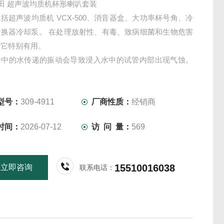
/家田 超声波均质机杯形喇叭套装
括超声波均质机 VCX-500、消音器盒、大功率杯号角、冷
转换器冷却泵。 在处理放射性、有毒、致病细菌和生物危害
，它特别有用。
子中的水传递的振动会导致浸入水中的试管内部出现气蚀。
间接加工的，因此加工时间长了四倍。 但是，即使处理时间
也可以通过循环冷却器中的水来防止温度升高。
型号：
309-4911
厂商性质：
经销商
时间：
2026-07-12
访 问 量：
569
15510016038
立即咨询
联系电话：