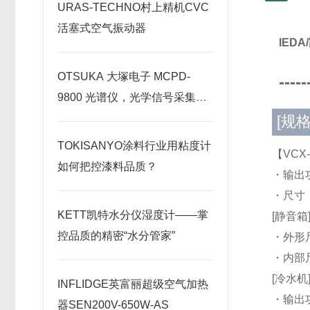
URAS-TECHNO村上精机CVC
活塞式空气振动器
IED
OTSUKA 大塚电子 MCPD-
-----
9800 光谱仪，光学信号采集原
理深度剖析
[规格
TOKISANYO涂料行业用粘度计
【VCX-
如何把控漆料品质？
・输出
・尺寸：
KETT凯特水分仪湿度计——掌
[静音箱] 
控品质的精密“水分管家”
・外形尺
・内部尺
[冷水机] 
INFLIDGE英富丽超级空气加热
・输出
器SEN200V-650W-AS