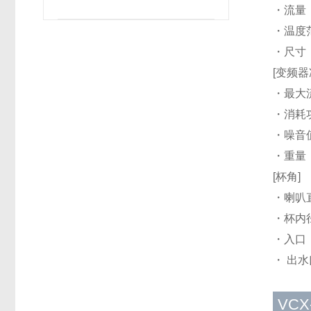
・流量：
・温度范
・尺寸：
[变频器冷
・最大流
・消耗
・噪音值
・重量：
[杯角]
・喇叭
・杯内径
・入口
・ 出水
VCX