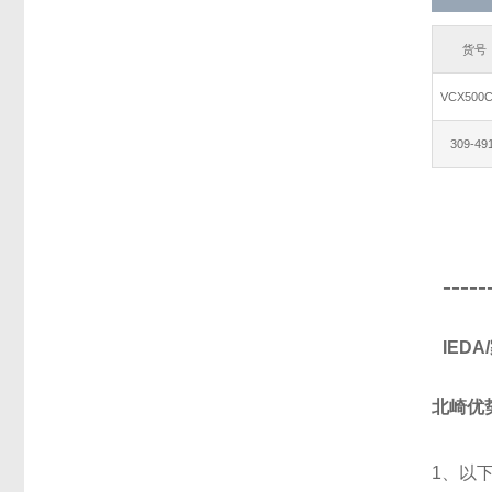
货号
VCX500
309-49
-----
IED
北崎优
1、以