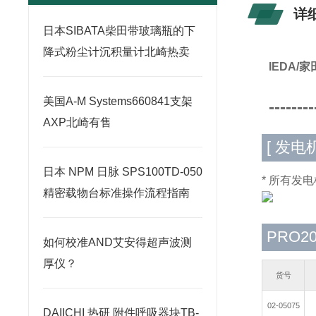
详
日本SIBATA柴田带玻璃瓶的下
降式粉尘计沉积量计北崎热卖
IEDA/
美国A-M Systems660841支架
--------
AXP北崎有售
[ 发电机
日本 NPM 日脉 SPS100TD-050
* 所有发
精密载物台标准操作流程指南
PRO2
如何校准AND艾安得超声波测
厚仪？
货号
02-05075
DAIICHI 热研 附件呼吸器块TB-