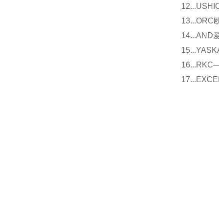
12...U
13...O
14...
15...Y
16...
17...E