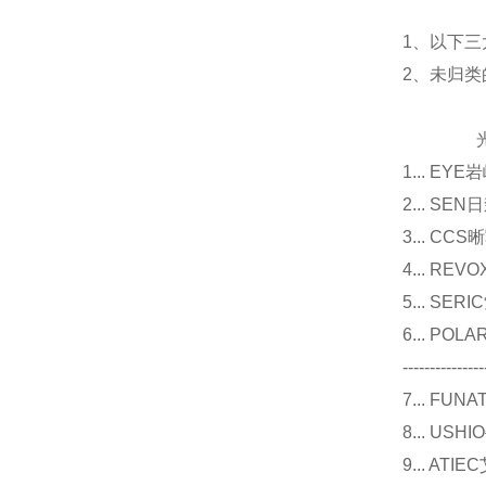
1、以下三
2、未归
光源
1... E
2... 
3... 
4... R
5... S
6... P
---------------
7... F
8... U
9... 