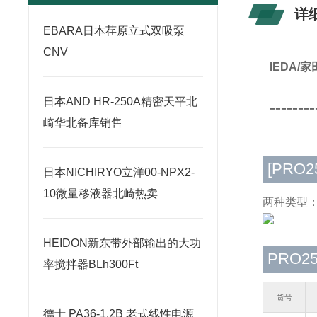
详
​EBARA日本荏原立式双吸泵
CNV
IEDA/
日本AND HR-250A精密天平北
--------
崎华北备库销售
[PRO2
日本NICHIRYO立洋00-NPX2-
10微量移液器北崎热卖
两种类型
HEIDON新东带外部输出的大功
PRO2
率搅拌器BLh300Ft
货号
德士 PA36-1.2B 老式线性电源