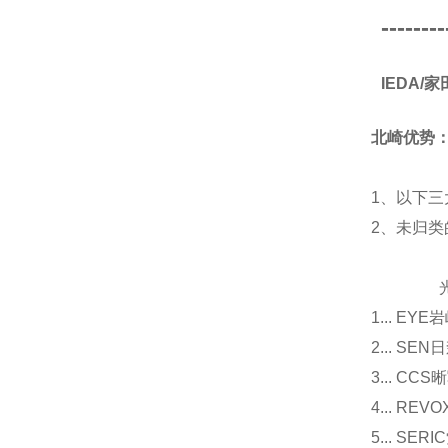
--------
IEDA/
北崎优势
1、以下三
2、未归
光源
1... E
2... 
3... 
4... R
5... S