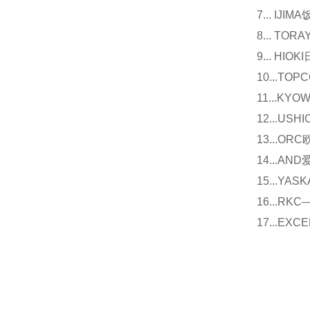
7... I
8... T
9... 
10...
11...
12...U
13...O
14...
15...Y
16...
17...E