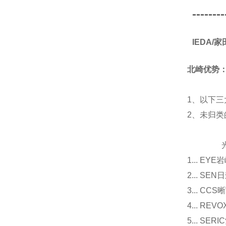
--------
IEDA/
北崎优势
1、以下三
2、未归
光源
1... E
2... 
3... 
4... R
5... S