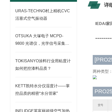
详
URAS-TECHNO村上精机CVC
活塞式空气振动器
IEDA/
OTSUKA 大塚电子 MCPD-
--------
9800 光谱仪，光学信号采集原
理深度剖析
[PRO2
TOKISANYO涂料行业用粘度计
如何把控漆料品质？
两种类型
KETT凯特水分仪湿度计——掌
PRO2
控品质的精密“水分管家”
货号
INFLIDGE英富丽超级空气加热