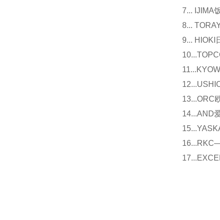
7... I
8... T
9... 
10...
11...
12...U
13...O
14...
15...Y
16...
17...E