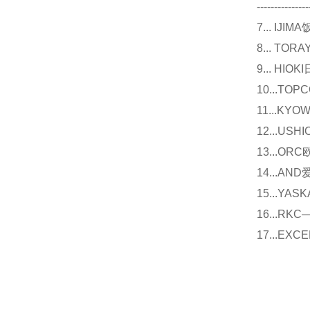
---------------
7... I
8... T
9... 
10...
11...
12...U
13...O
14...
15...Y
16...
17...E