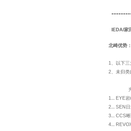
--------
IEDA
北崎优势
1、以下三
2、未归
光源
1... E
2... 
3... 
4... R