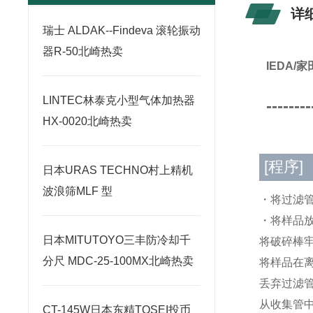
详
瑞士 ALDAK--Findeva 滚轮振动
器R-50北崎热卖
IEDA
LINTEC林泰克小型气体加热器
--------
HX-0020北崎热卖
[程序]
日本URAS TECHNO村上精机
波浪筛MLF 型
・将过滤管
・将样品
日本MITUTOYO三丰防冷却千
将破碎棒
分尺 MDC-25-100MX北崎热卖
将样品在离
丢弃过滤
从收集管
CT-145W日本东精TOSEI投币