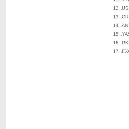
12..
13..
14..
15..
16..
17..