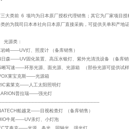
下三大类前 6 项均为日本原厂授权代理销售；其它为厂家项目授
归类的为我司日本本社向日本原厂直接采购，可提供关单和产地
源类：
 EYE岩崎——UV灯、照度计 （备库销售）
 SEN日森——UV固化装置、高压水银灯、紫外光清洗设备 （备库
. CCS晰写速——环形光源、面光源、光源箱 （部份光源可提供试
 REVOX莱宝克斯——光源箱
 SERIC索莱克——人工太阳照明灯
 POLARION普拉瑞——强光灯
----------------------------------------------------------------------
 FUNATECH船越龙——目视检查灯 （备库销售）
 USHIO牛尾——UV汞灯、小灯泡
 ATIEC艾泰克——光源、条光、同轴光、强光灯