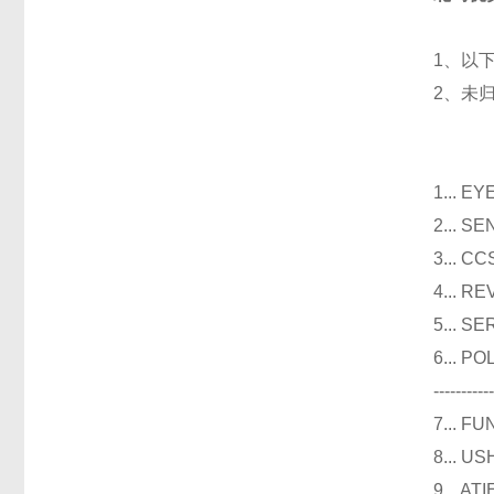
1、以
2、未
光
1...
2...
3..
4...
5...
6...
----------
7...
8...
9...