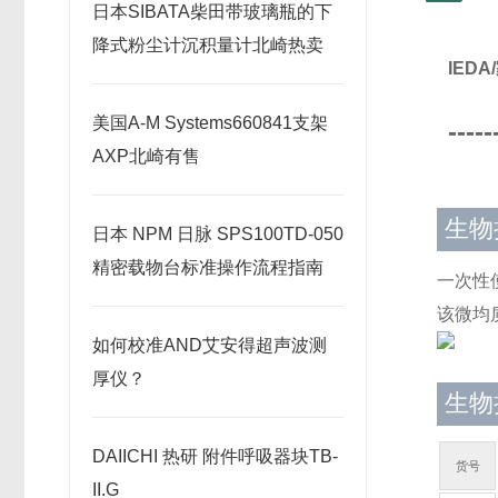
日本SIBATA柴田带玻璃瓶的下
降式粉尘计沉积量计北崎热卖
IED
美国A-M Systems660841支架
-----
AXP北崎有售
生物捣
日本 NPM 日脉 SPS100TD-050
精密载物台标准操作流程指南
一次性
该微均
如何校准AND艾安得超声波测
厚仪？
生物捣
DAIICHI 热研 附件呼吸器块TB-
货号
II.G