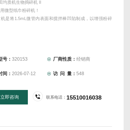
家田均质机生物捣碎机 II
使用微型纸巾粉碎机！
机是将1.5mL微管内表面和搅拌棒凹陷制成，以增强粉碎
型号：
320153
厂商性质：
经销商
时间：
2026-07-12
访 问 量：
548
15510016038
立即咨询
联系电话：