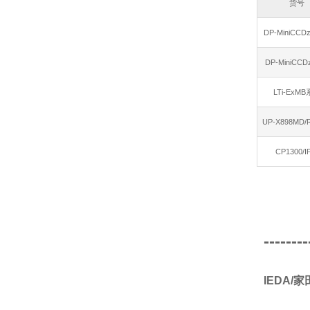
货号
DP-MiniCCD
DP-MiniCC
LTi-ExM
UP-X898MD
CP1300/
--------
IEDA/家