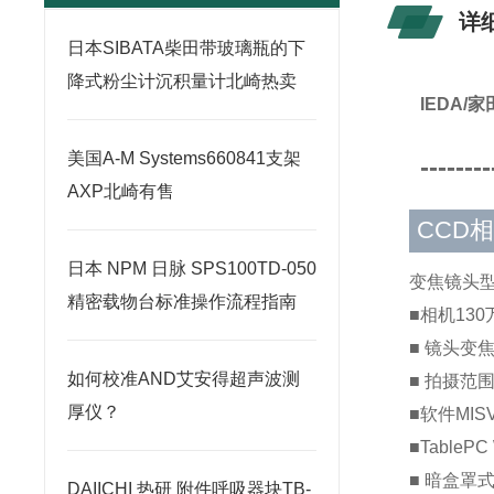
详
日本SIBATA柴田带玻璃瓶的下
降式粉尘计沉积量计北崎热卖
IEDA/家
美国A-M Systems660841支架
--------
AXP北崎有售
CCD
日本 NPM 日脉 SPS100TD-050
变焦镜头型
精密载物台标准操作流程指南
■相机130
■ 镜头变焦 
如何校准AND艾安得超声波测
■ 拍摄范围
厚仪？
■软件MIS
■TablePC 
■ 暗盒罩式
DAIICHI 热研 附件呼吸器块TB-