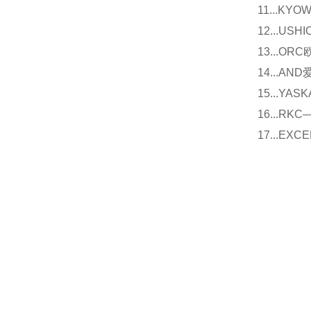
11...
12...U
13...O
14...
15...Y
16...
17...E