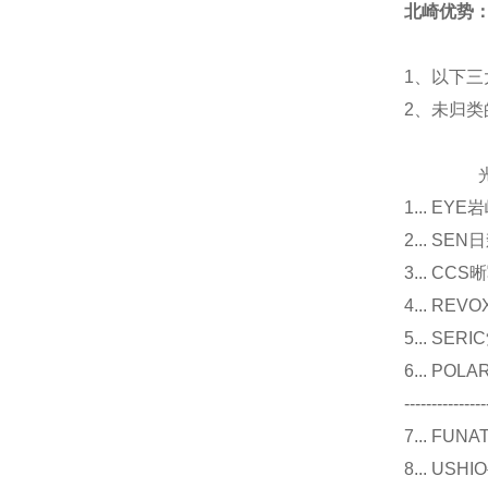
北崎优势
1、以下三
2、未归
光源
1... E
2... 
3... 
4... R
5... S
6... P
---------------
7... F
8... U