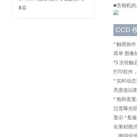
■含相机的尺
II.G
CCD 
* 触摸操作
简单 图
*3 次轻触
打印软件，
* 实时动
亮度值以
* 饱和度
过度曝光
显示 * 
在累积模
，微弱信号