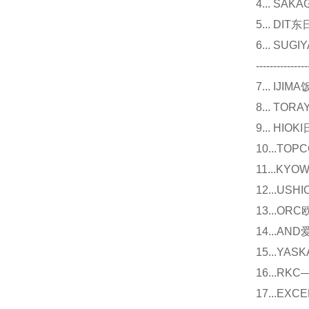
4... S
5... D
6... 
---------------
7... I
8... T
9... 
10...
11...
12...U
13...O
14...
15...Y
16...
17...E