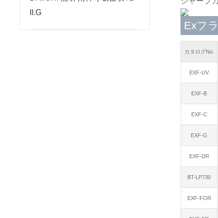
シャープ
II.G
Exフ
カタログNo.
EXF-UV
EXF-B
EXF-C
EXF-G
EXF-DR
BT-LP730
EXF-FOR