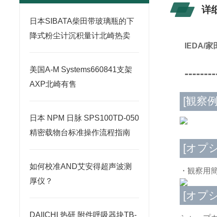
详
日本SIBATA柴田带玻璃瓶的下
降式粉尘计沉积量计北崎热卖
IEDA
美国A-M Systems660841支架
--------
AXP北崎有售
[観察例
日本 NPM 日脉 SPS100TD-050
精密载物台标准操作流程指南
[オプ
如何校准AND艾安得超声波测
・観察用
厚仪？
[オプ
DAIICHI 热研 附件呼吸器块TB-