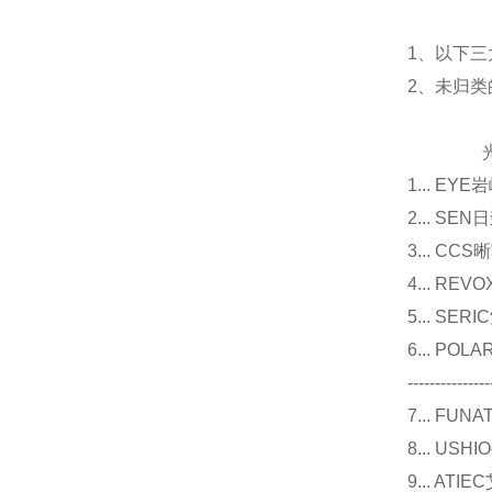
1、以下三
2、未归
光源
1... E
2... 
3... 
4... R
5... S
6... P
---------------
7... F
8... U
9... 