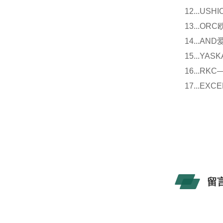
12...U
13...O
14...
15...Y
16...
17...E
留