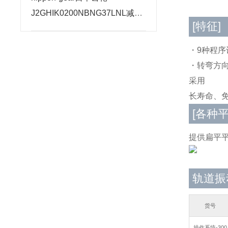
J2GHIK0200NBNG37LNL减速
[特征]
电机千斤顶原理
・9种程序
・转弯方向
采用
长寿命、
[各种
提供扁平
轨道振动
货号
操作系统-300