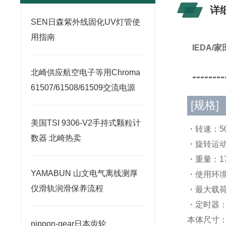
详
SEN日森紫外线固化UV灯管使
用指南
IEDA
北崎供应航空电子等用Chroma
--------
61507/61508/61509交流电源
[规格]
美国TSI 9306-V2手持式颗粒计
・转速：50
数器 北崎热卖
・旋转运动：
・重量：17
YAMABUN 山文电气离线测厚
・使用环境：
仪滑轨润滑保养流程
・最大载荷
・定时器：
本体尺寸：W
nippon-gear日本齿轮