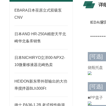
详
​EBARA日本荏原立式双吸泵
CNV
IEDA
日本AND HR-250A精密天平北
--------
崎华北备库销售
[可选]
日本NICHIRYO立洋00-NPX2-
10微量移液器北崎热卖
烧瓶托盘
HEIDON新东带外部输出的大功
[可选]
率搅拌器BLh300Ft
■PP盖子
德士 PA36-1.2B 老式线性电源