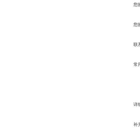
您
您
联
常
详
补