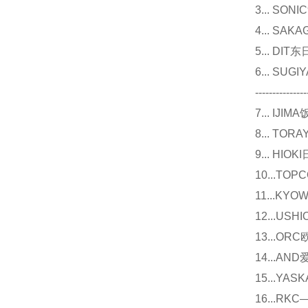
3... 
4... S
5... D
6... 
---------------
7... I
8... T
9... 
10...
11...
12...U
13...O
14...
15...Y
16...