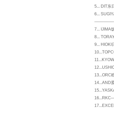
5... D
6... 
---------------
7... I
8... T
9... 
10...
11...
12...U
13...O
14...
15...Y
16...
17...E