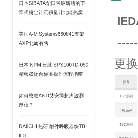
日本SIBATA柴田带玻璃瓶的下
降式粉尘计沉积量计北崎热卖
IE
美国A-M Systems660841支架
-----
AXP北崎有售
更
日本 NPM 日脉 SPS100TD-050
精密载物台标准操作流程指南
货号
如何校准AND艾安得超声波测
T6C系列
厚仪？
T6L系列
T8C系列
DAIICHI 热研 附件呼吸器块TB-
II.G