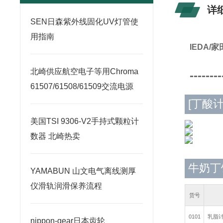
详
SEN日森紫外线固化UV灯管使
用指南
IEDA
北崎供应航空电子等用Chroma
--------
61507/61508/61509交流电源
[丁酸计
美国TSI 9306-V2手持式颗粒计
数器 北崎热卖
牛奶丁
YAMABUN 山文电气离线测厚
仪滑轨润滑保养流程
货号
0101
乳脂计
nippon-gear日本齿轮