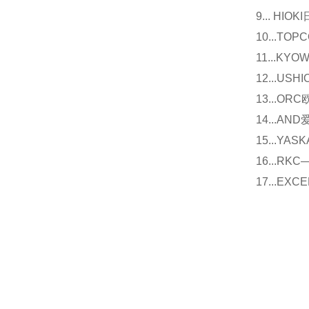
9... 
10...
11...
12...U
13...O
14...
15...Y
16...
17...E