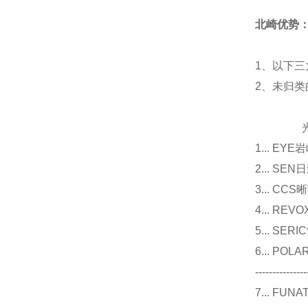
北崎优势
1、以下三
2、未归
光源
1... E
2... 
3... 
4... R
5... S
6... P
---------------
7... F