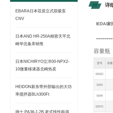
详
​EBARA日本荏原立式双吸泵
CNV
IEDA
日本AND HR-250A精密天平北
--------
崎华北备库销售
容量瓶
日本NICHIRYO立洋00-NPX2-
货号
容量
10微量移液器北崎热卖
0202C
0203
HEIDON新东带外部输出的大功
率搅拌器BLh300Ft
0204
0207C
德士 PA36-1.2B 老式线性电源