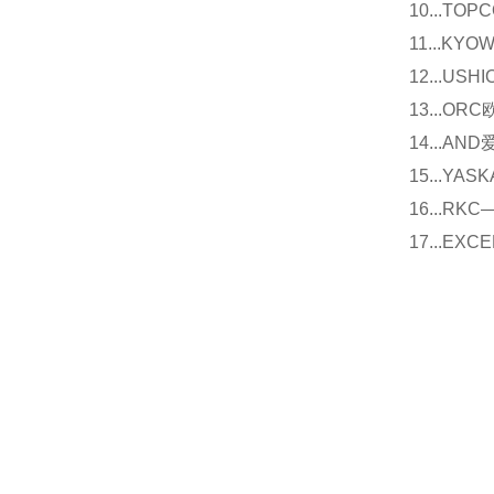
10...
11...
12...U
13...O
14...
15...Y
16...
17...E