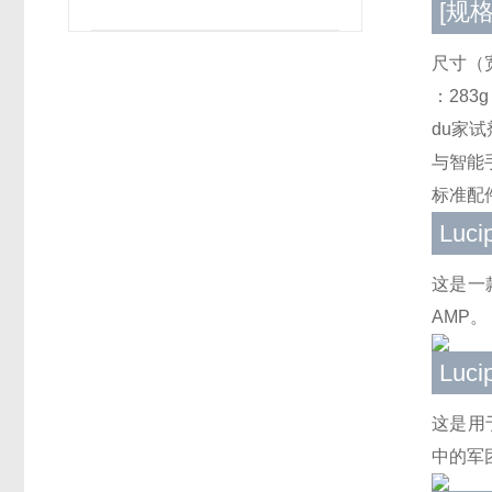
[规格
尺寸（宽
：283
du家试剂：
与智能
标准配
Luc
这是一
AMP。
Luc
这是用
中的军