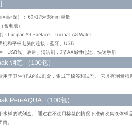
]
×高×深）： 60×175×38mm 重量
g（含电池）
Lucipac A3 Sueface、Lucipac A3 Water
手机和平板电脑的连接：蓝牙、USB
件：USB线、表带、清洁刷，2节AA碱性电池，快速手册
ipak 钢笔 （100包）
款用于卫生测试的试剂盒，集成了棉签和试剂。 它具有测量精
ipak Pen-AQUA （100包）
于水样的试剂盒。 通过在不使用棉签的情况下准确收集液体样
团菌。