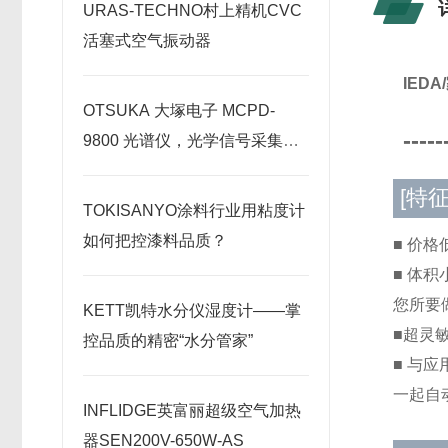
URAS-TECHNO村上精机CVC
活塞式空气振动器
IED
OTSUKA 大塚电子 MCPD-
-----
9800 光谱仪，光学信号采集原
理深度剖析
[特征
TOKISANYO涂料行业用粘度计
如何把控漆料品质？
■ 价格低
■ 体积
您所要
KETT凯特水分仪湿度计——掌
■超灵
控品质的精密“水分管家”
■ 与应
一起自
INFLIDGE英富丽超级空气加热
器SEN200V-650W-AS