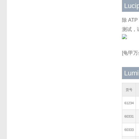
Luci
除 AT
测试，请使
[龟甲万
Lumi
货号
61234
60331
60333