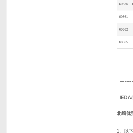
60336
60361
60362
60365
-----
IED
北崎优
1、以