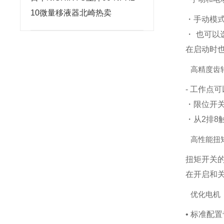
10微量移液器北崎热卖
・手动模
・ 也可以
在启动时也
高精度齿
- 工作点
・限位开
・从2排8
高性能扭
扭矩开关
在开启和关
优化电机
• 标准