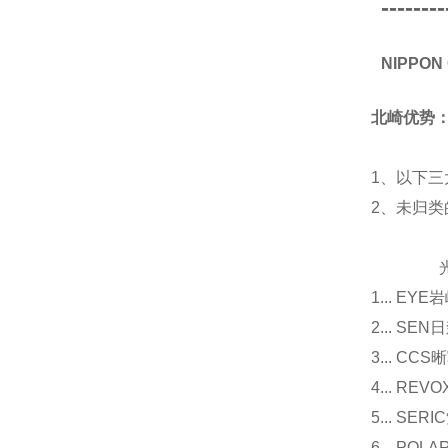
--------
NIPPO
北崎优势
1、以下三
2、未归
光源
1... E
2... 
3... 
4... R
5... S
6... P