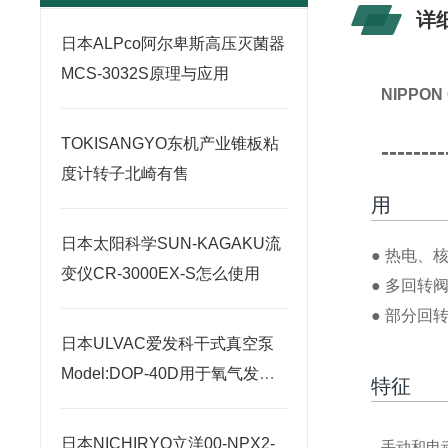
详
日本ALPco阿尔卑斯高压灭菌器
MCS-3032S原理与应用
NIPPO
TOKISANGYO东机产业锥板粘
--------
度计转子北崎有售
用
日本太阳科学SUN-KAGAKU流
● 热电、
变仪CR-3000EX-S怎么使用
● 多回转
● 部分
日本ULVAC爱发科干式真空泵
Model:DOP-40D用于氧气发生
特征
器北崎热卖
日本NICHIRYO立洋00-NPX2-
手动和电