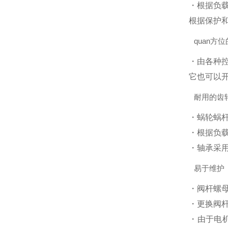
・根据负
根据保护和
quan方
・由各种控制
它也可以
耐用的齿
・蜗轮蜗
・根据负
・轴承采
易于维护
・阀杆螺
・更换阀
・由于电