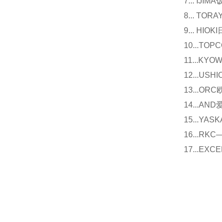
7... I
8... T
9... 
10...
11...
12...U
13...O
14...
15...Y
16...
17...E