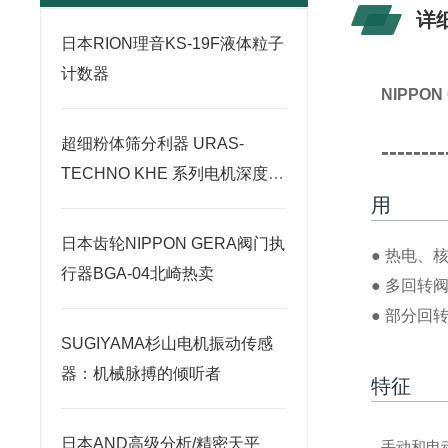
详
日本RION理音KS-19F液体粒子
计数器
NIPPO
超细粉体筛分利器 URAS-
--------
TECHNO KHE 系列电机深度解
用
析
日本齿轮NIPPON GERA阀门执
● 热电、
行器BGA-04北崎热卖
● 多回转
● 部分
SUGIYAMA杉山电机振动传感
器：机械脉搏的倾听者
特征
日本AND高级分析/精密天平
手动和电