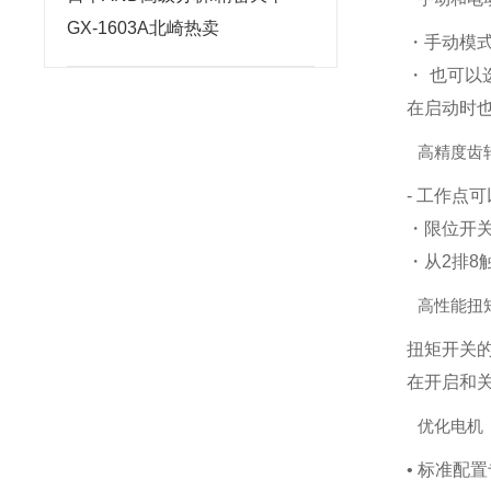
GX-1603A北崎热卖
・手动模
・ 也可以
在启动时也
高精度齿
- 工作点
・限位开
・从2排8
高性能扭
扭矩开关
在开启和关
优化电机
• 标准