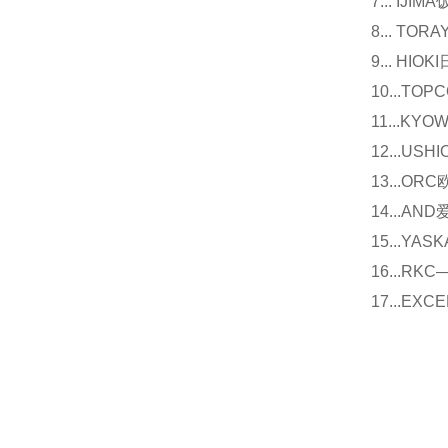
7... I
8... T
9... 
10...
11...
12...U
13...O
14...
15...Y
16...
17...E