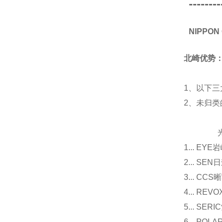
--------
NIPPO
北崎优势
1、以下三
2、未归
光源
1... E
2... 
3... 
4... R
5... S
6... P