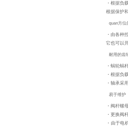
・根据负
根据保护和
quan方
・由各种控制
它也可以
耐用的齿
・蜗轮蜗
・根据负
・轴承采
易于维护
・阀杆螺
・更换阀
・由于电