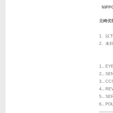
NIP
北崎优
1、以
2、未
光
1...
2...
3..
4...
5...
6...
----------