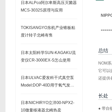
日本ALPco阿尔卑斯高压灭菌器
MCS-3032S原理与应用
NIP
TOKISANGYO东机产业锥板粘
-----
度计转子北崎有售
总结
日本太阳科学SUN-KAGAKU流
变仪CR-3000EX-S怎么使用
NOM
它可以
日本ULVAC爱发科干式真空泵
还提供
Model:DOP-40D用于氧气发生
器北崎热卖
长处
日本NICHIRYO立洋00-NPX2-
● 带
10微量移液器北崎热卖