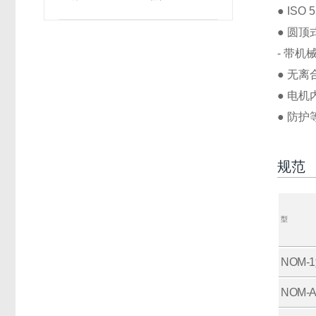
● ISO
● 圆
- 带机
● 无
● 电
● 防护
规范
型
NOM-
NOM-