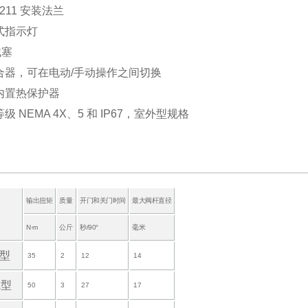
 5211 安装法兰
顶式指示灯
械塞
离合器，可在电动/手动操作之间切换
机内置热保护器
等级 NEMA 4X、5 和 IP67，室外型规格
输出扭矩
质量
开门和关门时间
最大阀杆直径
N·m
公斤
秒/90°
毫米
1型
35
2
12
14
A型
50
3
27
17