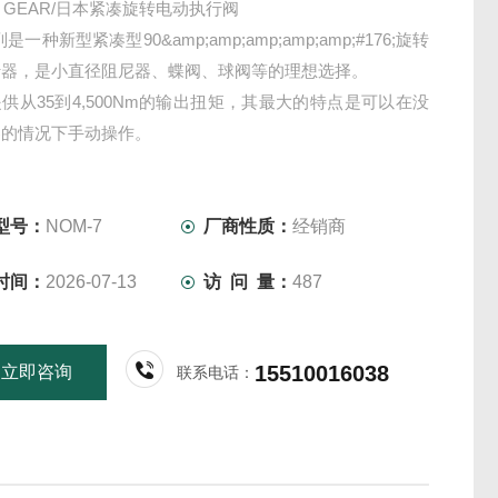
ON GEAR/日本紧凑旋转电动执行阀
是一种新型紧凑型90&amp;amp;amp;amp;amp;#176;旋转
行器，是小直径阻尼器、蝶阀、球阀等的理想选择。
供从35到4,500Nm的输出扭矩，其最大的特点是可以在没
器的情况下手动操作。
各种选项以满足您的要求，例如扭矩开关、带链条的手柄和
护。
型号：
NOM-7
厂商性质：
经销商
时间：
2026-07-13
访 问 量：
487
15510016038
立即咨询
联系电话：