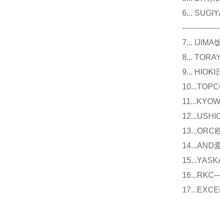
6... 
---------------
7... I
8... T
9... 
10...
11...
12...U
13...O
14...
15...Y
16...
17...E