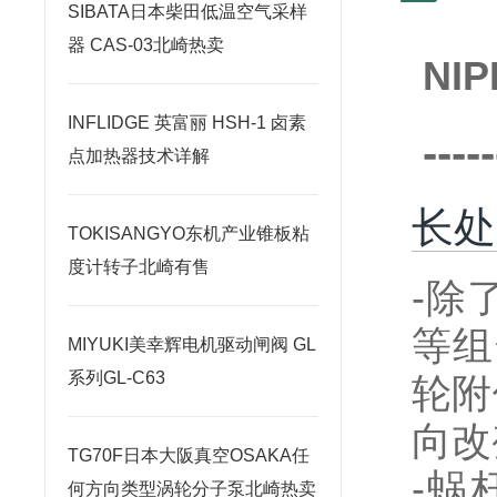
SIBATA日本柴田低温空气采样
器 CAS-03北崎热卖
NI
INFLIDGE 英富丽 HSH-1 卤素
-----
点加热器技术详解
长处
TOKISANGYO东机产业锥板粘
度计转子北崎有售
-除
等组
MIYUKI美幸辉电机驱动闸阀 GL
系列GL-C63
轮附
向改
TG70F日本大阪真空OSAKA任
-蜗
何方向类型涡轮分子泵北崎热卖