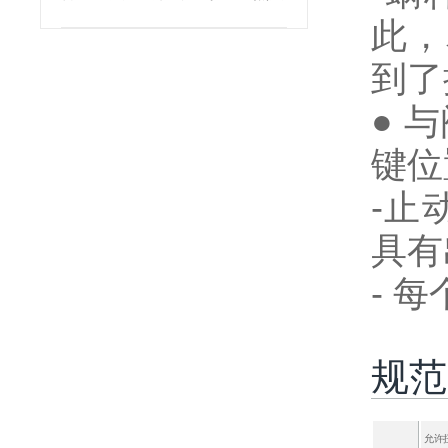
此，
到了
● 
键位
-止
具有
- 
规范
允许