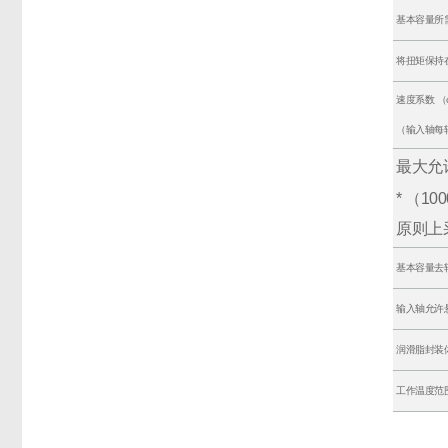
基本容量所
将扭矩保持
速度系数 （
（输入轴每
最大允
* （100
原则上
基本容量去
输入轴允许
润滑脂封装
工作温度范