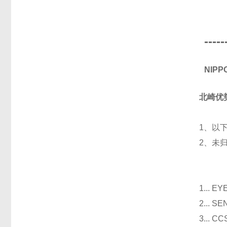
-----
NIP
北崎优
1、以
2、未
光
1...
2...
3..