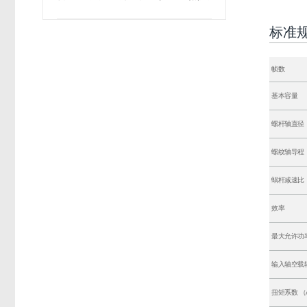
标准
帧数
基本容量
螺杆轴直径
螺纹轴导程
蜗杆减速比
效率
最大允许功
输入轴空载转
扭矩系数 （