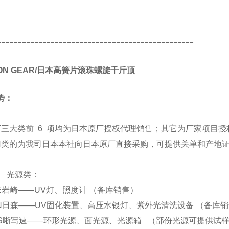
------------------------------------------------
PON GEAR/日本高簧片滚珠螺旋千斤顶
势：
下三大类前 6 项均为日本原厂授权代理销售；其它为厂家项目授
归类的为我司日本本社向日本原厂直接采购，可提供关单和产地
源类：
 EYE岩崎——UV灯、照度计 （备库销售）
 SEN日森——UV固化装置、高压水银灯、紫外光清洗设备 （备库
. CCS晰写速——环形光源、面光源、光源箱 （部份光源可提供试