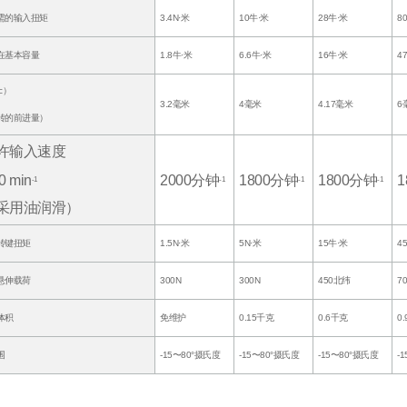
需的输入扭矩
3.4N·米
10牛·米
28牛·米
8
在基本容量
1.8牛·米
6.6牛·米
16牛·米
4
c）
3.2毫米
4毫米
4.17毫米
6
转的前进量）
许输入速度
0 min
2000分钟
1800分钟
1800分钟
1
-1
-1
-1
-1
采用油润滑）
转键扭矩
1.5N·米
5N·米
15牛·米
4
悬伸载荷
300N
300N
450北纬
7
体积
免维护
0.15千克
0.6千克
0
围
-15〜80°摄氏度
-15〜80°摄氏度
-15〜80°摄氏度
-