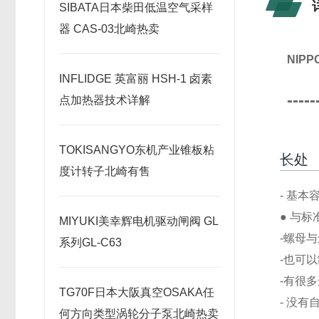
SIBATA日本柴田低温空气采样
器 CAS-03北崎热卖
NIP
INFLIDGE 英富丽 HSH-1 卤素
-----
点加热器技术详解
TOKISANGYO东机产业锥板粘
长处
度计转子北崎有售
- 基本容
● 与
MIYUKI美幸辉电机驱动闸阀 GL
-螺母
系列GL-C63
-也可
-有很
TG70F日本大阪真空OSAKA任
- 没
何方向类型涡轮分子泵北崎热卖