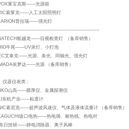
 REVOX莱宝克斯——光源箱
 SERIC索莱克——人工太阳照明灯
 POLARION普拉瑞——强光灯
----------------------------------------------------------------------
 FUNATECH船越龙——目视检查灯 （备库销售）
 USHIO牛尾——UV汞灯、小灯泡
 ATIEC艾泰克——光源、条光、同轴光、强光灯
.YAMADA依梦达——光源 （备库销售）
仪表类：
 SANKO山高——膜厚仪、金属探测仪
 TOKI东机产业——粘度计
 SONIC索尼克——超声波风速仪、气体及液体流量计 （备库销售）
 SAKAGUCHI坂口电热——热电偶、耐热线、热电对
 DIT东日技研——静电消除器、离子风棒