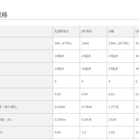
规格
无国界医生
J0F系列
J1楼
J2
4kN（4千吨）
10kN
25kN（25千吨）
5
16毫米
20毫米
25毫米
3
16毫米
20毫米
25毫米
3
5
5
6
6
0.64
0.64
0.61
0.
率（每个插孔）
0.63kW
0.75kW
1.3千瓦
2.
矩 （B）
0.15N·m
0.3N·米
1N·米
2
A）
0.80
1.0
1.09
1.