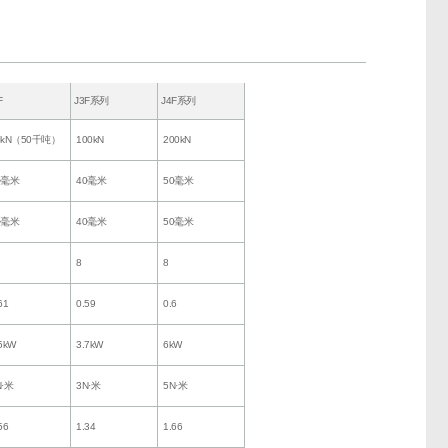
F
J3F系列
J4F系列
0kN（50千吨）
100kN
200kN
6毫米
40毫米
50毫米
6毫米
40毫米
50毫米
8
8
61
0.59
0.6
5kW
3.7kW
6kW
N·米
3N·米
5N·米
56
1.34
1.66