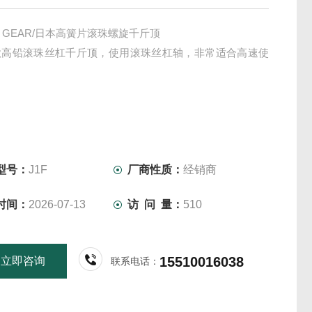
ON GEAR/日本高簧片滚珠螺旋千斤顶
款高铅滚珠丝杠千斤顶，使用滚珠丝杠轴，非常适合高速使
型号：
J1F
厂商性质：
经销商
时间：
2026-07-13
访 问 量：
510
15510016038
立即咨询
联系电话：