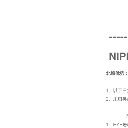
-----
NI
北崎优势
1、以下三
2、未归
光源
1... E