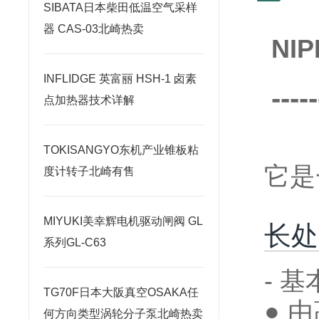
SIBATA日本柴田低温空气采样
器 CAS-03北崎热卖
NI
INFLIDGE 英富丽 HSH-1 卤素
-----
点加热器技术详解
TOKISANGYO东机产业锥板粘
它是
度计转子北崎有售
MIYUKI美幸辉电机驱动闸阀 GL
长处
系列GL-C63
- 基
TG70F日本大阪真空OSAKA任
● 
何方向类型涡轮分子泵北崎热卖