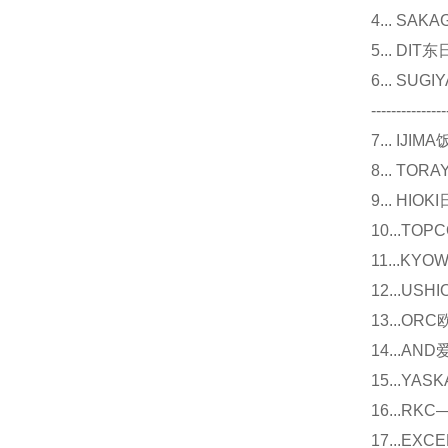
4... S
5... D
6... 
---------------
7... I
8... T
9... 
10...
11...
12...U
13...O
14...
15...Y
16...
17...E