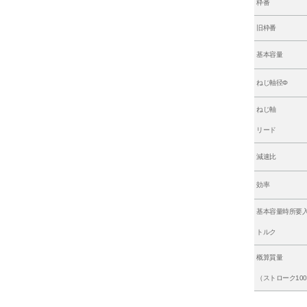
枠番
旧枠番
基本容量
ねじ軸径Φ
ねじ軸
リード
減速比
効率
基本容量時所要
トルク
概算質量
（ストローク100