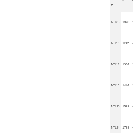
A
#
NT108
1098
NT110
1192
NT112
1334
NT116
1414
NT120
1588
NT124
1788