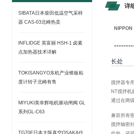
详
SIBATA日本柴田低温空气采样
器 CAS-03北崎热卖
NIPPO
INFLIDGE 英富丽 HSH-1 卤素
--------
点加热器技术详解
长处
TOKISANGYO东机产业锥板粘
度计转子北崎有售
搅拌器专
NT搅拌
通过在两
MIYUKI美幸辉电机驱动闸阀 GL
系列GL-C63
兼容所有
搅拌轴密
TG70F日本大阪真空OSAKA任
此外，还