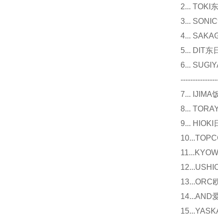
2... T
3... 
4... S
5... D
6... 
---------------
7... I
8... T
9... 
10...
11...
12...U
13...O
14...
15...Y