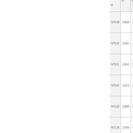
A
#
NT108
1098
NT110
1192
NT112
1334
NT116
1414
NT120
1588
NT124
1788