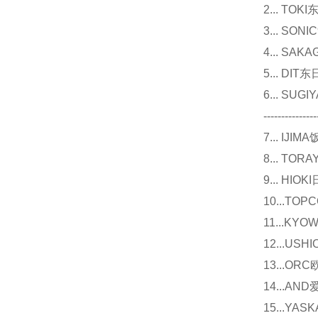
2... T
3... 
4... S
5... D
6... 
---------------
7... I
8... T
9... 
10...
11...
12...U
13...O
14...
15...Y