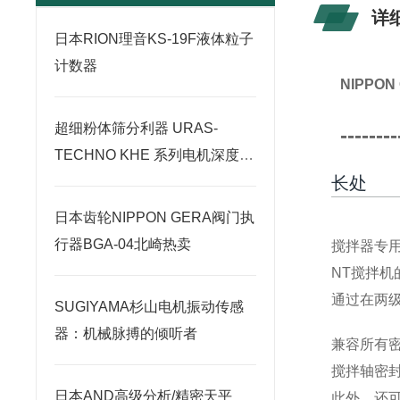
详
日本RION理音KS-19F液体粒子
计数器
NIPPO
超细粉体筛分利器 URAS-
--------
TECHNO KHE 系列电机深度解
长处
析
日本齿轮NIPPON GERA阀门执
行器BGA-04北崎热卖
搅拌器专
NT搅拌
通过在两
SUGIYAMA杉山电机振动传感
器：机械脉搏的倾听者
兼容所有
搅拌轴密
日本AND高级分析/精密天平
此外，还