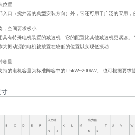
装位置
部入口（搅拌器的典型安装方向）外，它还可用于广泛的应用，
凑，空间要求极小
用具有特殊电机装置的减速机，它的配置比其他减速机更紧凑。
作为振动源的电机被放置在较低的位置以实现低振动
种容量
支持的电机容量为标准阵容中的1.5kW~200kW。 也可根据要
尺寸
入力軸
出力軸
B
C
D
E
F
K
L
M
T
U
V
W
G
H
N
P