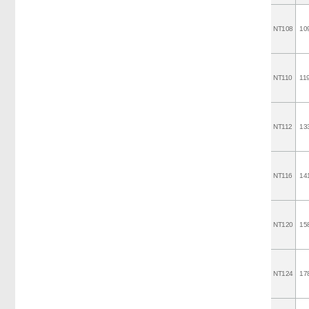
NT108
10
NT110
11
NT112
13
NT116
14
NT120
15
NT124
17