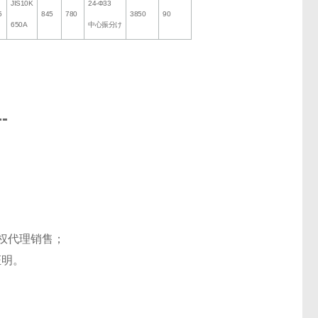
JIS10K
24-Φ33
5
845
780
3850
90
650A
中心振分け
--
权代理销售；
证明。