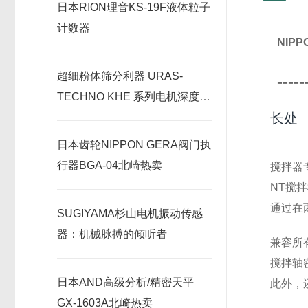
日本RION理音KS-19F液体粒子
计数器
NIP
超细粉体筛分利器 URAS-
-----
TECHNO KHE 系列电机深度解
长处
析
日本齿轮NIPPON GERA阀门执
行器BGA-04北崎热卖
搅拌器
NT搅
通过在
SUGIYAMA杉山电机振动传感
器：机械脉搏的倾听者
兼容所
搅拌轴
日本AND高级分析/精密天平
此外，
GX-1603A北崎热卖