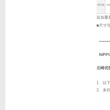
NT130
20
近似重
■尺寸
-----
NIP
北崎优
1、以
2、未
光