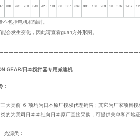
97
801
420
280
840
420
110
60
387
699
985
180
200
50
576
1437
11
量不包括电机和轴封。
可能会发生变化，因此请查看guan方外形图。
--------------------------------------------------------
PON GEAR/日本搅拌器专用减速机
势：
下三大类前 6 项均为日本原厂授权代理销售；其它为厂家项目授
归类的为我司日本本社向日本原厂直接采购，可提供关单和产地
源类：