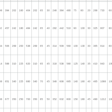
98
394
202
160
404
202
65
30
248
384
480
75
80
20
268
733
60
92
457
242
180
484
242
65
40
282
442
510
90
100
30
325
807
80
34
506
269
200
538
269
65
45
314
509
560
100
130
30
365
914
80
14
588
310
225
620
310
65
45
318
538
580
125
140
35
410
943
10
88
651
340
225
680
340
70
45
348
608
665
140
160
40
465
1088
10
88
677
350
250
700
350
85
50
352
632
800
150
180
45
490
1212
10