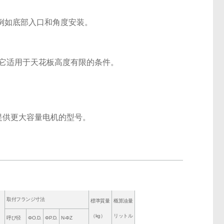
例如底部入口和角度安装。
 它适用于天花板高度有限的条件。
求提供更大容量电机的型号。
取付フランジ寸法
標準質量
概算油量
（kg）
リットル
呼び径
ΦO.D.
ΦP.D.
N-ΦZ