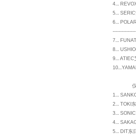
4... R
5... S
6... P
---------------
7... F
8... U
9... 
10...Y
仪器
1... 
2... T
3... 
4... S
5... D