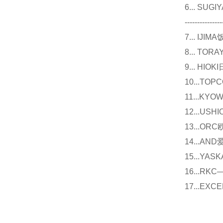
6... 
---------------
7... I
8... T
9... 
10...
11...
12...U
13...O
14...
15...Y
16...
17...E