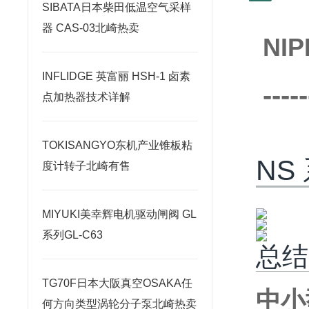
SIBATA日本柴田低温空气采样
器 CAS-03北崎热卖
NI
INFLIDGE 英富丽 HSH-1 卤素
-----
点加热器技术详解
TOKISANGYO东机产业锥板粘
NS
度计转子北崎有售
MIYUKI美幸辉电机驱动闸阀 GL
系列GL-C63
总结
TG70F日本大阪真空OSAKA任
中小
何方向类型涡轮分子泵北崎热卖