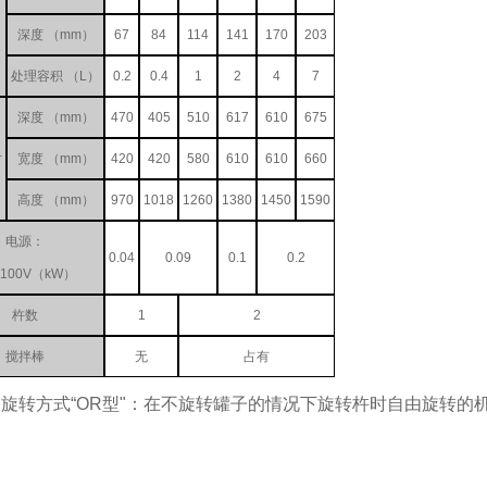
深度 （mm）
67
84
114
141
170
203
处理容积 （L）
0.2
0.4
1
2
4
7
深度 （mm）
470
405
510
617
610
675
寸
宽度 （mm）
420
420
580
610
610
660
高度 （mm）
970
1018
1260
1380
1450
1590
电源：
0.04
0.09
0.1
0.2
100V（kW）
杵数
1
2
搅拌棒
无
占有
） 旋转方式“OR型"：在不旋转罐子的情况下旋转杵时自由旋转的