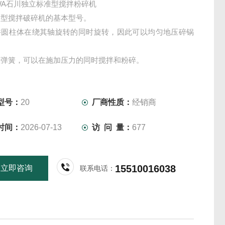
KAWA石川独立标准型搅拌粉碎机
川型搅拌破碎机的基本型号。
杵圆柱体在绕其轴旋转的同时旋转，因此可以均匀地压碎锅
。
置弹簧，可以在施加压力的同时搅拌和粉碎。
型号：
20
厂商性质：
经销商
时间：
2026-07-13
访 问 量：
677
15510016038
立即咨询
联系电话：