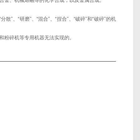
合金、机械熔融等的化学合成，以及金属合成。
分散"、“研磨"、“混合"、“捏合"、“破碎"和“破碎"的机
和粉碎机等专用机器无法实现的。