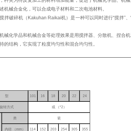
，杵尖为待反复加工的材料增加能量，促进了机械化学品、机械
述机械合金化，可以合成电子材料和二次电池材料。
拌破碎机（Kakuhan Raikai机）是一种可以同时进行“搅拌"、“
机械化学品和机械合金等处理效果是用搅拌器、分散机、捏合机
特的结构，它实现了粒度均匀性和混合均匀性。
型
101
16
18
20
22
24
旋转方式
或 （*2）
类
瓷
内径 （mm）
114
152
203
254
305
355