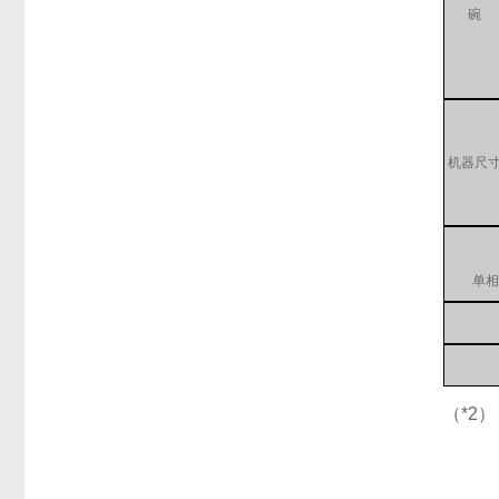
碗
机器尺
单相
（*2