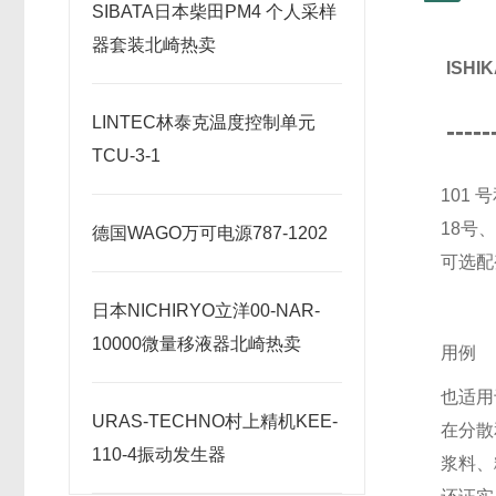
SIBATA日本柴田PM4 个人采样
器套装北崎热卖
ISH
LINTEC林泰克温度控制单元
-----
TCU-3-1
101
18号
德国WAGO万可电源787-1202
可选配
日本NICHIRYO立洋00-NAR-
10000微量移液器北崎热卖
用例
也适用
URAS-TECHNO村上精机KEE-
在分散
110-4振动发生器
浆料、