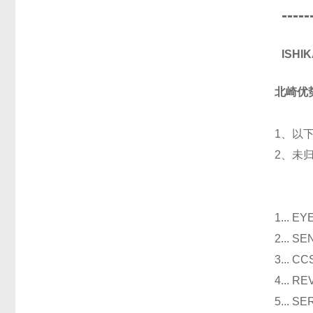
-----
ISH
北崎优
1、以
2、未
光
1...
2...
3..
4...
5...