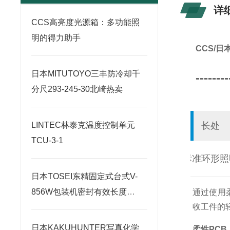
详
CCS高亮度光源箱：多功能照
明的得力助手
CCS/
日本MITUTOYO三丰防冷却千
--------
分尺293-245-30北崎热卖
LINTEC林泰克温度控制单元
长处
TCU-3-1
标准环形照
日本TOSEI东精固定式台式V-
856W包装机密封有效长度
通过使用
收工件的
820×2毫米
日本KAKUHUNTER写真化学
柔性PCB