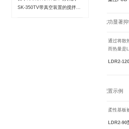
SK-350TV带真空装置的搅拌脱
泡装置北崎有售
成功显著抑
通过将散
而热量是
LDR2-
配置示例
柔性基板
LDR2-90