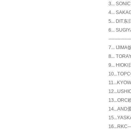
3... 
4... S
5... D
6... 
---------------
7... I
8... T
9... 
10...
11...
12...U
13...O
14...
15...Y
16...