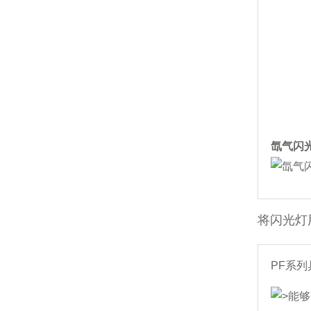
氙气闪
将闪光灯
PF系