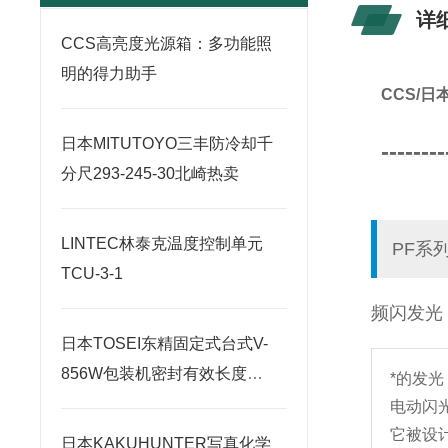
详
CCS高亮度光源箱：多功能照
明的得力助手
CCS/
日本MITUTOYO三丰防冷却千
--------
分尺293-245-30北崎热卖
LINTEC林泰克温度控制单元
PF系
TCU-3-1
频闪发光
日本TOSEI东精固定式台式V-
856W包装机密封有效长度
*的发
820×2毫米
电动闪
它被设
日本KAKUHUNTER写真化学