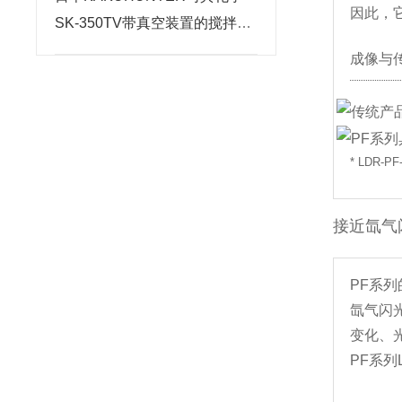
因此，
SK-350TV带真空装置的搅拌脱
泡装置北崎有售
成像与
* LDR-
接近氙气
PF系
氙气闪
变化、
PF系