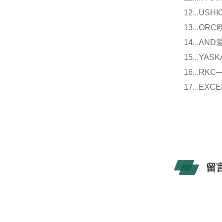
12...U
13...O
14...
15...Y
16...
17...E
留