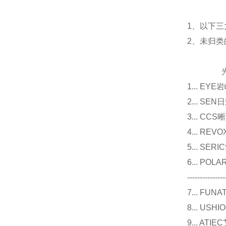
1、以下三
2、未归
光源
1... E
2... 
3... 
4... R
5... S
6... P
---------------
7... F
8... U
9... 