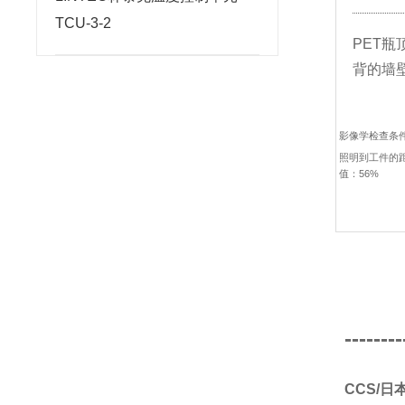
TCU-3-2
PET
背的墙
影像学检查条
照明到工件的距
值：56%
--------
CCS/