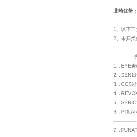
北崎优势
1、以下三
2、未归
光源
1... E
2... 
3... 
4... R
5... S
6... P
---------------
7... F