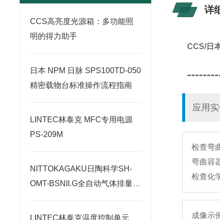
详
CCS高亮度光源箱：多功能照
明的得力助手
CCS/
日本 NPM 日脉 SPS100TD-050
--------
精密载物台标准操作流程指南
应用实
LINTEC林泰克 MFC专用电源
PS-209M
检查弯
弯曲容
NITTOKAGAKU日陶科学SH-
检查化
OMT-BSNII.G全自动气体排量型
电炉原理
成像示
LINTEC林泰克温度控制单元