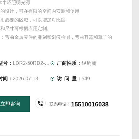
日本半环照明光源
间的设计，可在有限的空间内安装和使用
照射必要的区域，可以增加对比度。
色和尺寸可根据应用定制。
例：弯曲金属零件的雕刻和划痕检测，弯曲容器和瓶子的
测和污垢检测等。
型号：
LDR2-50RD2-HF
厂商性质：
经销商
时间：
2026-07-13
访 问 量：
549
15510016038
立即咨询
联系电话：