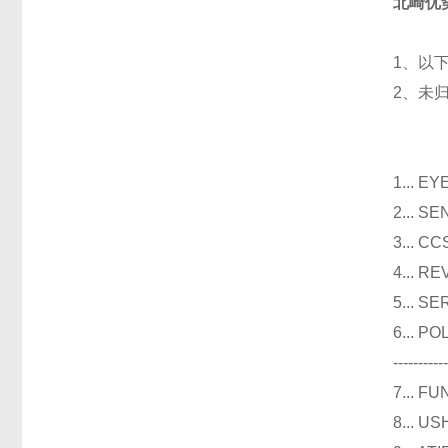
北崎优
1、以
2、未
光
1...
2...
3..
4...
5...
6...
----------
7...
8...