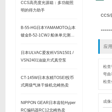
CCS高亮度光源箱：多功能照
明的得力助手
CCS
B-55-HG日本YAMAMOTO山本
-----
镀金B-52-1CWJ 船体单元测试
套件
应
日本ULVAC爱发科VSN1501 /
VSN2401油旋片式真空泵
检查
弯曲
CT-145W日本东精TOSEI投币
检查
式两级气体干燥机北崎热卖
成像
NIPPON GEAR日本齿轮Hyper
RC编码器RC12北崎热卖