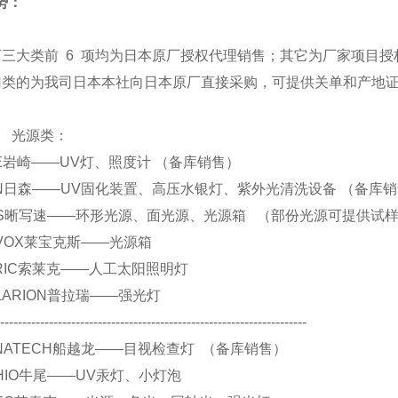
势：
下三大类前 6 项均为日本原厂授权代理销售；其它为厂家项目授
归类的为我司日本本社向日本原厂直接采购，可提供关单和产地
源类：
 EYE岩崎——UV灯、照度计 （备库销售）
 SEN日森——UV固化装置、高压水银灯、紫外光清洗设备 （备库
. CCS晰写速——环形光源、面光源、光源箱 （部份光源可提供试
 REVOX莱宝克斯——光源箱
 SERIC索莱克——人工太阳照明灯
 POLARION普拉瑞——强光灯
----------------------------------------------------------------------
 FUNATECH船越龙——目视检查灯 （备库销售）
 USHIO牛尾——UV汞灯、小灯泡