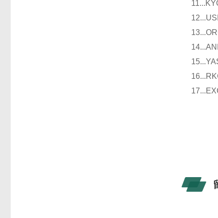
11..
12..
13..
14..
15..
16..
17..