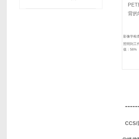
PE
背的
影像学检
照明到工件
值：56%
-----
CCS