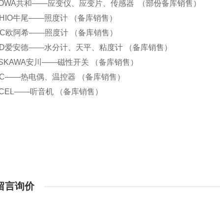
.KYOWA共和——应变仪、应变片、传感器 （部份备库销售）
.USHIO牛尾——照度计 （备库销售）
.ORC欧阿希——照度计 （备库销售）
.AND爱安德——水分计、天平、粘度计 （备库销售）
.YASKAWA安川——磁性开关 （备库销售）
.RKC——热电偶、温控器 （备库销售）
.EXCEL——听音机 （备库销售）
留言询价