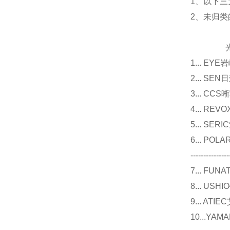
1、以下三
2、未归
光源
1... E
2... 
3... 
4... R
5... S
6... P
---------------
7... F
8... U
9... 
10...Y