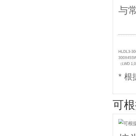
与
HLDL3-
300X45S
（LWD 1,
* 
可根