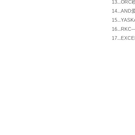
13...O
14...
15...Y
16...
17...E