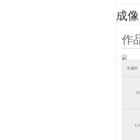
成像
作
长偏长
5
1,