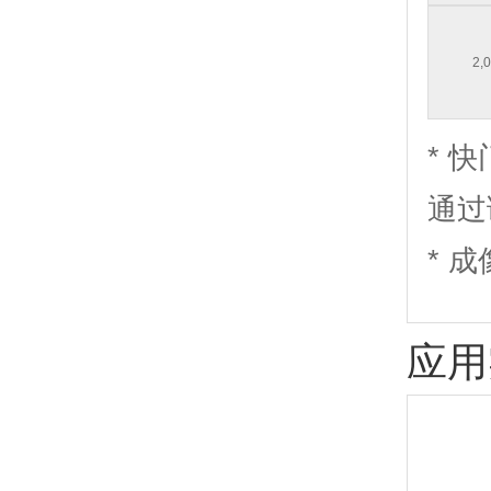
2,
* 
通过
* 成
应用