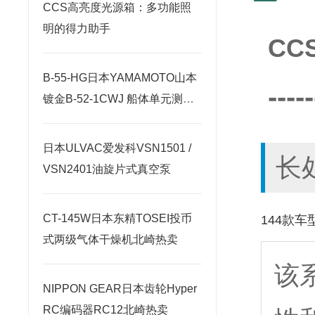
CCS高亮度光源箱：多功能照
明的得力助手
CC
B-55-HG日本YAMAMOTO山本
-----
镀金B-52-1CWJ 船体单元测试
套件
日本ULVAC爱发科VSN1501 /
长
VSN2401油旋片式真空泵
CT-145W日本东精TOSEI投币
144款
式两级气体干燥机北崎热卖
该
NIPPON GEAR日本齿轮Hyper
RC编码器RC12北崎热卖