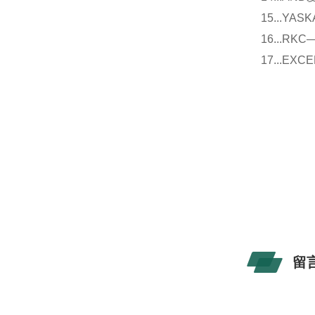
15...Y
16...
17...E
留