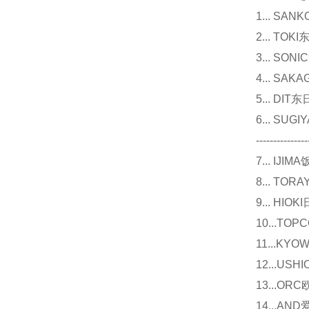
1... 
2... T
3... 
4... S
5... D
6... 
---------------
7... I
8... T
9... 
10...
11...
12...U
13...O
14...