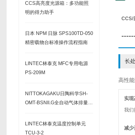
CCS高亮度光源箱：多功能照
明的得力助手
CCS
日本 NPM 日脉 SPS100TD-050
-----
精密载物台标准操作流程指南
长
LINTEC林泰克 MFC专用电源
PS-209M
高性能
NITTOKAGAKU日陶科学SH-
实现
OMT-BSNII.G全自动气体排量型
我们
电炉原理
LINTEC林泰克温度控制单元
减少
TCU-3-2