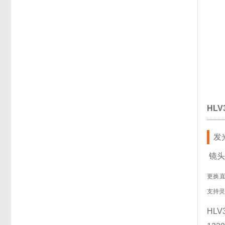
HLV
发
镜头
更换
支持
HLV3