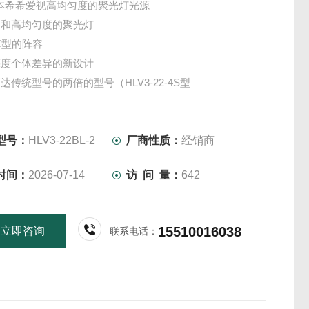
日本希希爱视高均匀度的聚光灯光源
出和高均匀度的聚光灯
车型的阵容
亮度个体差异的新设计
达传统型号的两倍的型号（HLV3-22-4S型
提供
60nm）型号・针对CCS高分辨率远心镜头进行了优化・配
型号：
HLV3-22BL-2
厂商性质：
经销商
示屏，
时间：
2026-07-14
访 问 量：
642
可进行精细控制 ・高性能平行光和聚光透镜可以照射
15510016038
立即咨询
联系电话：