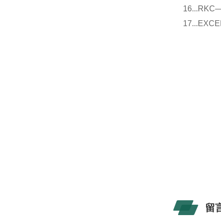
16...
17...E
留