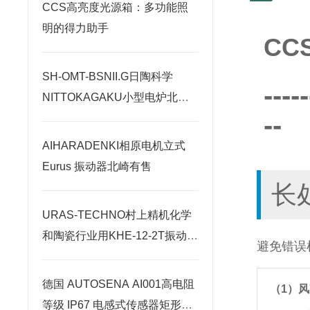
CCS高亮度光源箱：多功能照
明的得力助手
CC
SH-OMT-BSNII.G日陶科学
-----
NITTOKAGAKU小型电炉北崎
--
热卖
AIHARADENKI相原电机立式
Eurus 振动器北崎有售
长
URAS-TECHNO村上精机化学
和陶瓷行业用KHE-12-2T振动电
避免错误
机
德国 AUTOSENA AI001高电阻
（1）
等级 IP67 电感式传感器矩形北