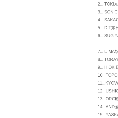
2... T
3... 
4... S
5... D
6... 
---------------
7... I
8... T
9... 
10...
11...
12...U
13...O
14...
15...Y