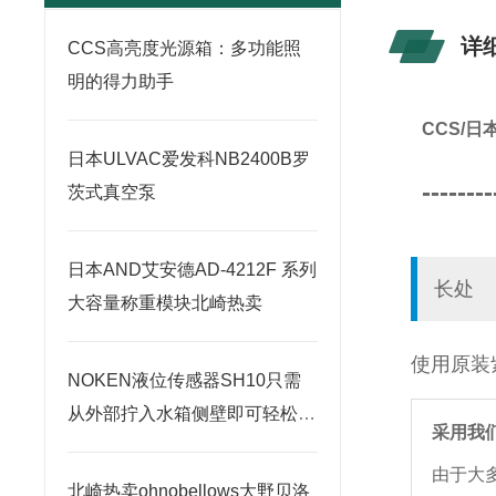
详
CCS高亮度光源箱：多功能照
明的得力助手
CCS/
日本ULVAC爱发科NB2400B罗
--------
茨式真空泵
日本AND艾安德AD-4212F 系列
长处
大容量称重模块北崎热卖
使用原装紫
NOKEN液位传感器SH10只需
从外部拧入水箱侧壁即可轻松安
采用我们
装
由于大
北崎热卖ohnobellows大野贝洛