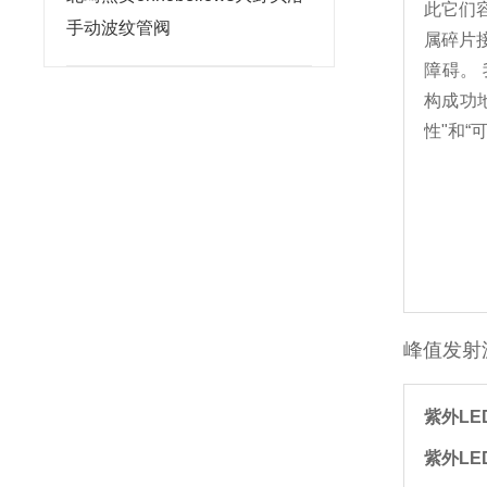
此它们
手动波纹管阀
属碎片
障碍。 
构成功
性"和“
峰值发射波
紫外L
紫外L