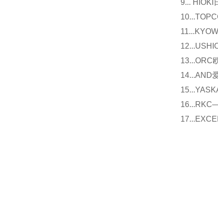
9... 
10...
11...
12...U
13...O
14...
15...Y
16...
17...E