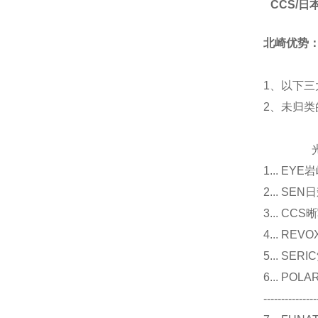
CCS/
北崎优势
1、以下三
2、未归
光源
1... E
2... 
3... 
4... R
5... S
6... P
---------------