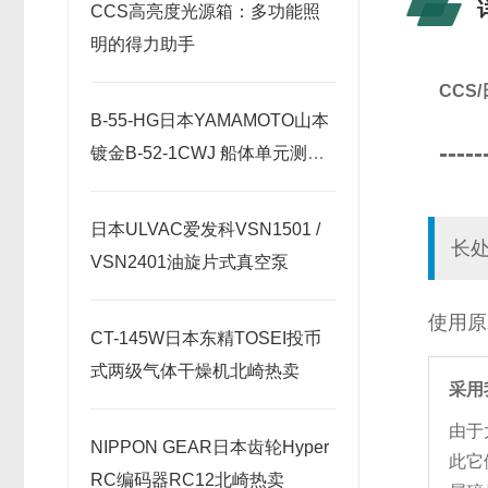
CCS高亮度光源箱：多功能照
明的得力助手
CCS
B-55-HG日本YAMAMOTO山本
-----
镀金B-52-1CWJ 船体单元测试
套件
日本ULVAC爱发科VSN1501 /
长
VSN2401油旋片式真空泵
使用原
CT-145W日本东精TOSEI投币
式两级气体干燥机北崎热卖
采用
由于
NIPPON GEAR日本齿轮Hyper
此它
RC编码器RC12北崎热卖