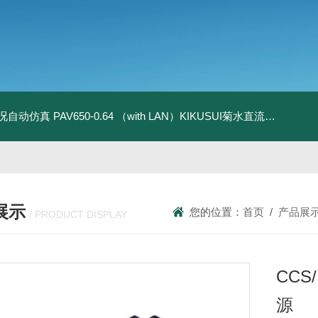
全工况自动仿真
PAV650-0.64 （with LAN）KIKUSUI菊水直流电源-四象限节能测试
展示
您的位置：
首页
/
产品展
/ PRODUCT DISPLAY
CC
源