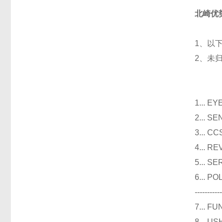
北崎优
1、以
2、未
光
1...
2...
3..
4...
5...
6...
----------
7...
8...