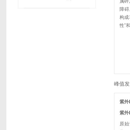
属碎
障碍
构成
性"
峰值发
紫外
紫外
原始