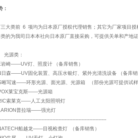
势：
下三大类前 6 项均为日本原厂授权代理销售；其它为厂家项目授
归类的为我司日本本社向日本原厂直接采购，可提供关单和产地
源类：
 EYE岩崎——UV灯、照度计 （备库销售）
 SEN日森——UV固化装置、高压水银灯、紫外光清洗设备 （备库
. CCS晰写速——环形光源、面光源、光源箱 （部份光源可提供试
 REVOX莱宝克斯——光源箱
 SERIC索莱克——人工太阳照明灯
 POLARION普拉瑞——强光灯
----------------------------------------------------------------------
 FUNATECH船越龙——目视检查灯 （备库销售）
 USHIO牛尾——UV汞灯、小灯泡