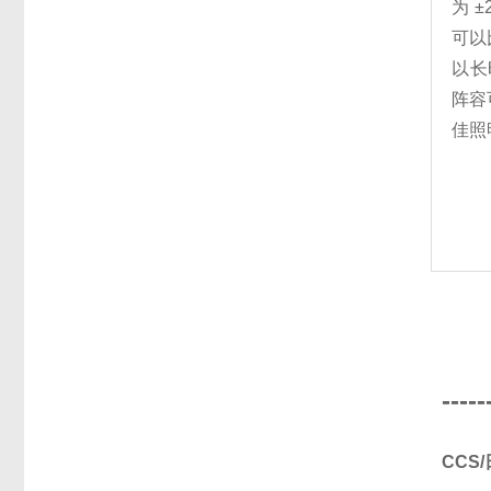
为 
可以
以长
阵容
佳照
-----
CCS