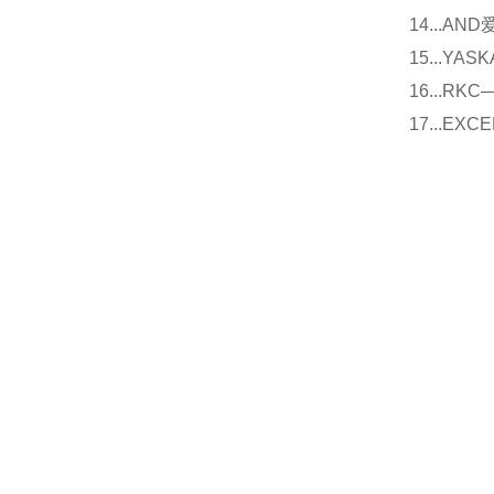
14...
15...Y
16...
17...E