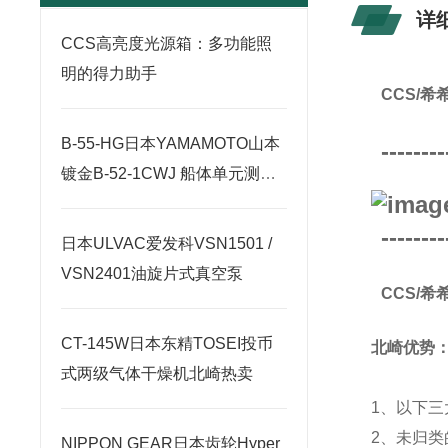
详
CCS高亮度光源箱：多功能照
明的得力助手
CCS/希
B-55-HG日本YAMAMOTO山本
--------
镀金B-52-1CWJ 船体单元测试
套件
--------
日本ULVAC爱发科VSN1501 /
VSN2401油旋片式真空泵
CCS/希
CT-145W日本东精TOSEI投币
北崎优势
式两级气体干燥机北崎热卖
1、以下三
2、未归
NIPPON GEAR日本齿轮Hyper