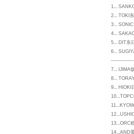
1... 
2... T
3... 
4... S
5... D
6... 
---------------
7... I
8... T
9... 
10...
11...
12...U
13...O
14...