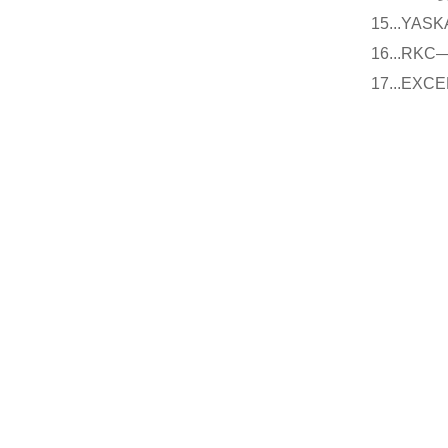
15...Y
16...
17...E