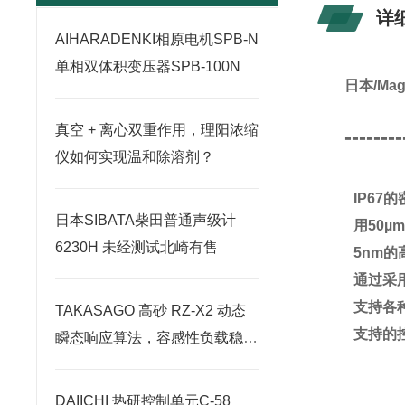
详
AIHARADENKI相原电机SPB-N
单相双体积变压器SPB-100N
日本/Ma
真空 + 离心双重作用，理阳浓缩
--------
仪如何实现温和除溶剂？
IP67
日本SIBATA柴田普通声级计
用50
6230H 未经测试北崎有售
5nm的
通过采
支持各
TAKASAGO 高砂 RZ-X2 动态
支持的控
瞬态响应算法，容感性负载稳定
控制原理
DAIICHI 热研控制单元C-58