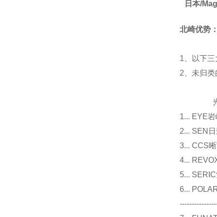
日本/Ma
北崎优势
1、以下三
2、未归
光源
1... E
2... 
3... 
4... R
5... S
6... P
---------------