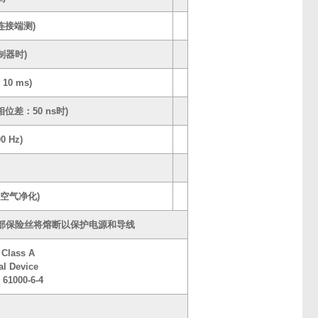
电缆连接端测)
控制器时)
10 ms)
相位差：50 ns时)
0 Hz)
(有空气净化)
部保险丝将熔断以保护电源和导线
 Class A
al Device
 61000-6-4