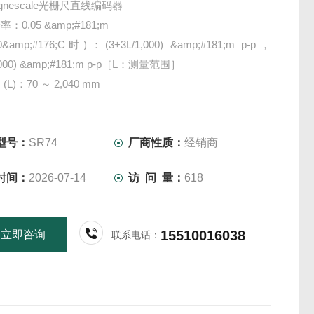
gnescale光栅尺直线编码器
0.05 &amp;#181;m
amp;#176;C时)：(3+3L/1,000) &amp;#181;m p-p，
1,000) &amp;#181;m p-p［L：测量范围］
L)：70 ～ 2,040 mm
型号：
SR74
厂商性质：
经销商
时间：
2026-07-14
访 问 量：
618
15510016038
立即咨询
联系电话：