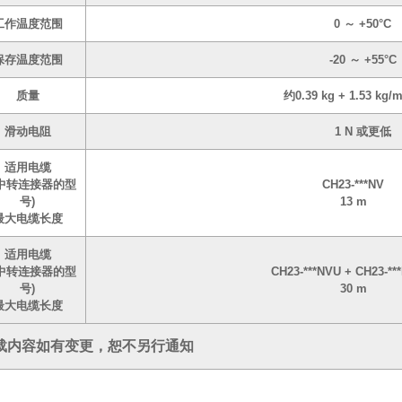
工作温度范围
0 ～ +50°C
保存温度范围
-20 ～ +55°C
质量
约0.39 kg + 1.53 k
滑动电阻
1 N 或更低
适用电缆
无中转连接器的型
CH23-***NV
号)
13 m
最大电缆长度
适用电缆
有中转连接器的型
CH23-***NVU + CH23-*
号)
30 m
最大电缆长度
载内容如有变更，恕不另行通知