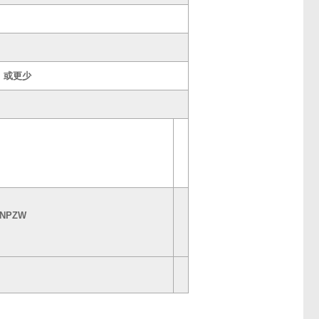
g/m 或更少
**NPZW