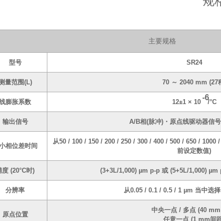
规
主要规格
型号
SR24
测量范围(L)
70 ～ 2040 mm (27
-6
线膨胀系数
12±1 × 10
/°C
输出信号
A/B相(脉冲)・原点线驱动器信号 符
从50 / 100 / 150 / 200 / 250 / 300 / 400 / 500 / 650 / 
小相位差时间
前设定数值)
度 (20°C时)
(3+3L/1,000) µm p-p 或 (5+5L/1,000
分辨率
从0.05 / 0.1 / 0.5 / 1 µm 当
中央一点 / 多点 (40 mm
原点位置
任意一点 (1 mm间距