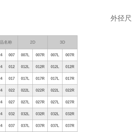
外径尺
品名称
2D
3D
24
007
007L
007R
007L
007R
24
012
012L
012R
012L
012R
24
017
017L
017R
017L
017R
24
022
022L
022R
022L
022R
24
027
027L
027R
027L
027R
24
032
032L
032R
032L
032R
24
037
037L
037R
037L
037R