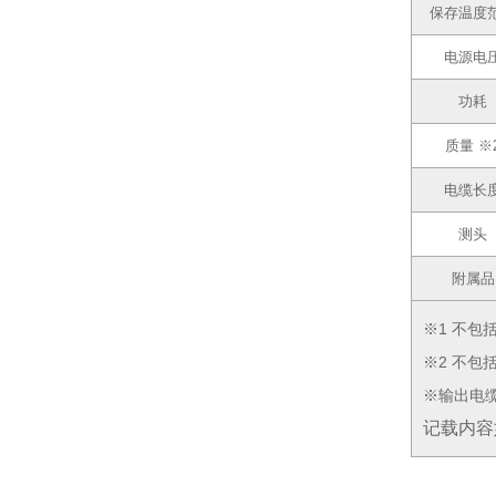
保存温度
电源电
功耗
质量 ※
电缆长
测头
附属品
※1 不包
※2 不包
※输出电缆请
记载内容