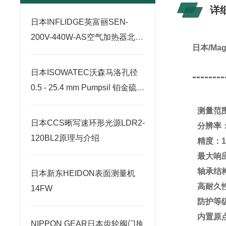
详
日本INFLIDGE英富丽SEN-
200V-440W-AS空气加热器北崎
日本/Ma
热卖
日本ISOWATEC沃森马洛孔径
--------
0.5 - 25.4 mm Pumpsil 铂金硫化
硅胶管北崎有售
测量范围
日本CCS晰写速环形光源LDR2-
分辨率：
120BL2原理与介绍
精度：1 
最大响应
轴承结
日本新东HEIDON表面测量机
高耐久性
14FW
防护等级
内置原
NIPPON GEAR日本齿轮阀门执