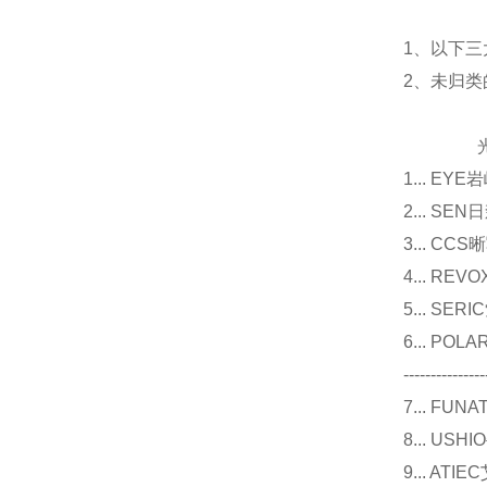
1、以下三
2、未归
光源
1... E
2... 
3... 
4... R
5... S
6... P
---------------
7... F
8... U
9... 