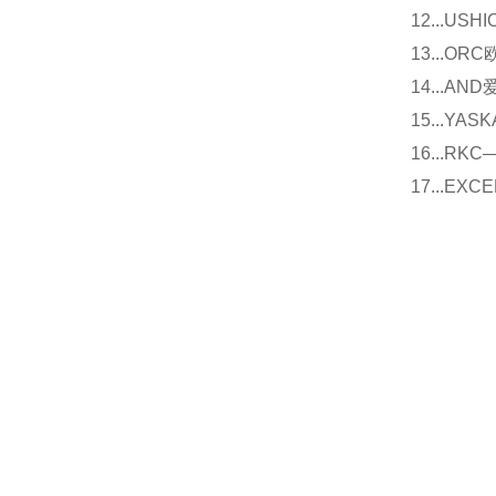
12...U
13...O
14...
15...Y
16...
17...E