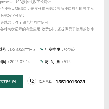
gnescale USB接触式数字长度计
要连接到USB端口，无需外部电源和添加接口组件即可工作
接触式数字长度计
B集线器，多个轴也能同时使用
各种表盘显示的测量应用(收费)外，还提供易于使用的软件
细
型号：
DS805S□□R5
厂商性质：
经销商
时间：
2026-07-14
访 问 量：
515
15510016038
立即咨询
联系电话：