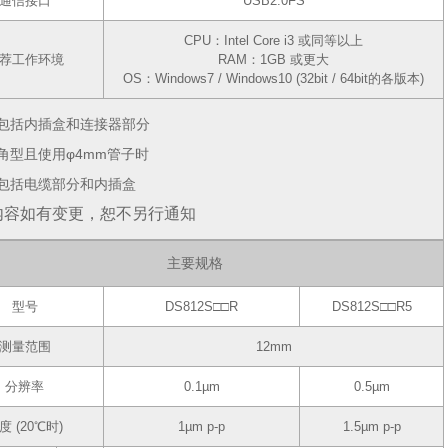
通信接口
USB2.0FS
CPU：Intel Core i3 或同等以上
荐工作环境
RAM：1GB 或更大
OS：Windows7 / Windows10 (32bit / 64bit的各版本)
不包括内插盒和连接器部分
直角型且使用φ4mm管子时
不包括电缆部分和内插盒
内容如有变更，恕不另行通知
主要规格
型号
DS812S□□R
DS812S□□R5
测量范围
12mm
分辨率
0.1µm
0.5µm
度 (20℃时)
1µm p-p
1.5µm p-p