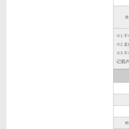
推
※1 
※2 
※3 
记载
精