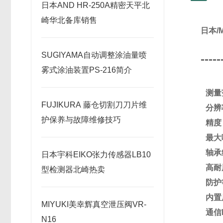
日本AND HR-250A精密天平北
崎华北备库销售
日本/
SUGIYAMA自动调整涂油量喷
-----
雾式涂油装置PS-216简介
测量
FUJIKURA 藤仓切割刀刀片维
分辨率
护保养与故障维修技巧
精度：
最大
轴承
日本宇科EIKO张力传感器LB10
高耐
型检测器北崎热卖
防护
内置
MIYUKI美幸辉真空泄压阀VR-
通信I
N16