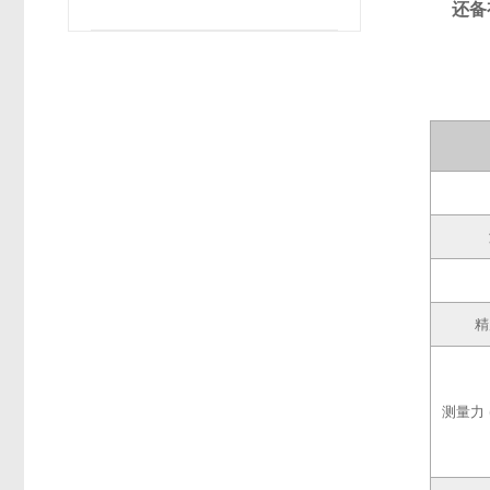
还备
精
测量力 