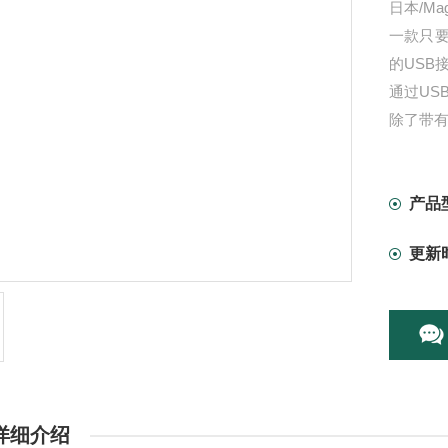
日本/Ma
一款只
的USB
通过US
除了带有
(免费)
机体纤
产品
更新
详细介绍