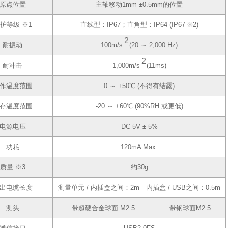
原点位置
主轴移动1mm ±0.5mm的位置
护等级 ※1
直线型：IP67；直角型：IP64 (IP67 ※2)
2
耐振动
100m/s
(20 ～ 2,000 Hz)
2
耐冲击
1,000m/s
(11ms)
作温度范围
0 ～ +50℃ (不得有结露)
存温度范围
-20 ～ +60℃ (90%RH 或更低)
电源电压
DC 5V ± 5%
功耗
120mA Max.
质量 ※3
约30g
出电缆长度
测量单元 / 内插盒之间：2m 内插盒 / USB之间：0.5m
测头
带超硬合金球面 M2.5
带钢球面M2.5