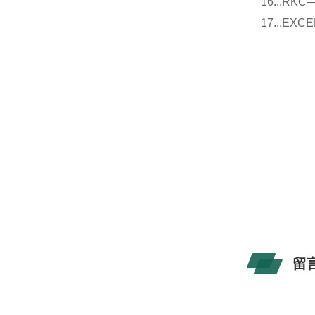
16...
17...E
留