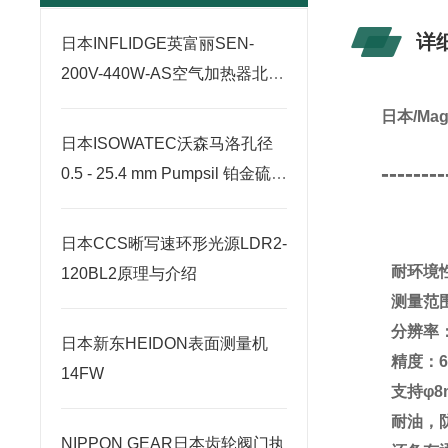
详
日本INFLIDGE英富丽SEN-
200V-440W-AS空气加热器北崎
热卖
日本/Ma
日本ISOWATEC沃森马洛孔径
--------
0.5 - 25.4 mm Pumpsil 铂金硫化
硅胶管北崎有售
日本CCS晰写速环形光源LDR2-
耐环境性
120BL2原理与介绍
测量范围
分辨率：
日本新东HEIDON表面测量机
精度：6
14FW
支持φ
耐油，
NIPPON GEAR日本齿轮阀门执