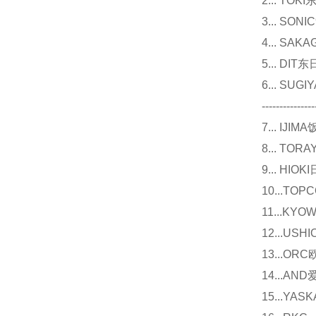
2... T
3... 
4... S
5... D
6... 
---------------
7... I
8... T
9... 
10...
11...
12...U
13...O
14...
15...Y