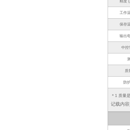
精度 (
工作
保存
输出
中控
质量
防
＊1 质量
记载内容