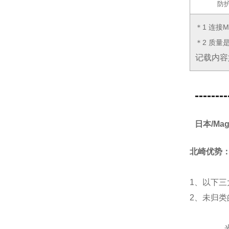
防
＊1 连接M
＊2 质量
记载内容
--------
日本/Ma
北崎优势
1、以下三
2、未归
光源