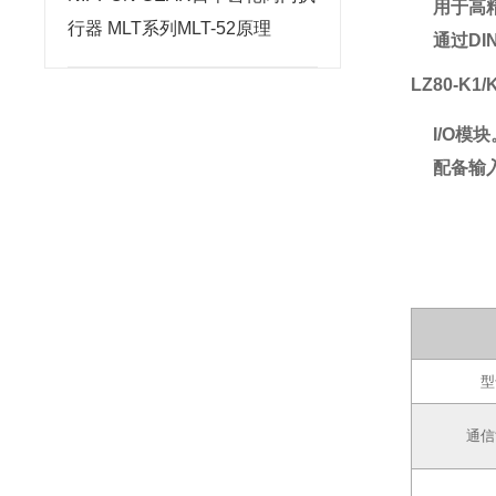
用于高精
行器 MLT系列MLT-52原理
通过D
LZ80-K1/
I/O模块
配备输
型
通信