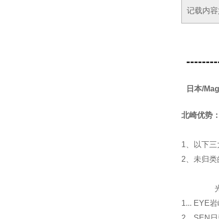
记载内容
--------
日本/Ma
北崎优势
1、以下三
2、未归
光源
1... E
2... 