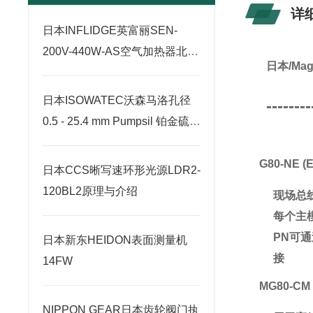
详
日本INFLIDGE英富丽SEN-
200V-440W-AS空气加热器北崎
日本/Ma
热卖
日本ISOWATEC沃森马洛孔径
--------
0.5 - 25.4 mm Pumpsil 铂金硫化
硅胶管北崎有售
G80-NE (E
日本CCS晰写速环形光源LDR2-
120BL2原理与介绍
现场总
每个主模
PN可通
日本新东HEIDON表面测量机
接
14FW
MG80-CM
NIPPON GEAR日本齿轮阀门执