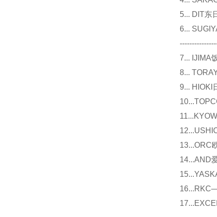
5... D
6... 
---------------
7... I
8... T
9... 
10...
11...
12...U
13...O
14...
15...Y
16...
17...E