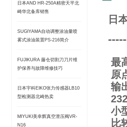
日本AND HR-250A精密天平北
崎华北备库销售
日本
SUGIYAMA自动调整涂油量喷
-----
雾式涂油装置PS-216简介
最
FUJIKURA 藤仓切割刀刀片维
护保养与故障维修技巧
原
输
日本宇科EIKO张力传感器LB10
23
型检测器北崎热卖
小型
MIYUKI美幸辉真空泄压阀VR-
比
N16