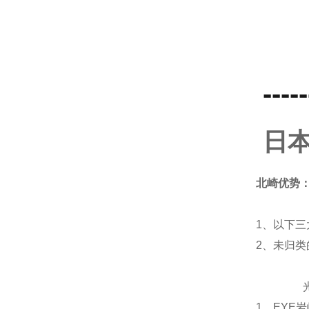
-----
日本
北崎优势
1、以下三
2、未归
光源
1... E