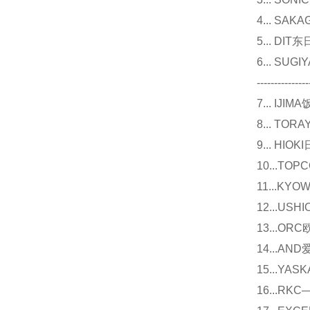
4... S
5... D
6... 
---------------
7... I
8... T
9... 
10...
11...
12...U
13...O
14...
15...Y
16...