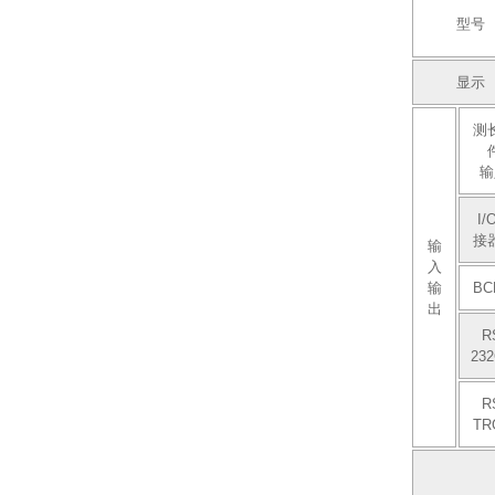
型号
显示
测
输
I/
接器
输
入
输
BC
出
R
232
R
TR